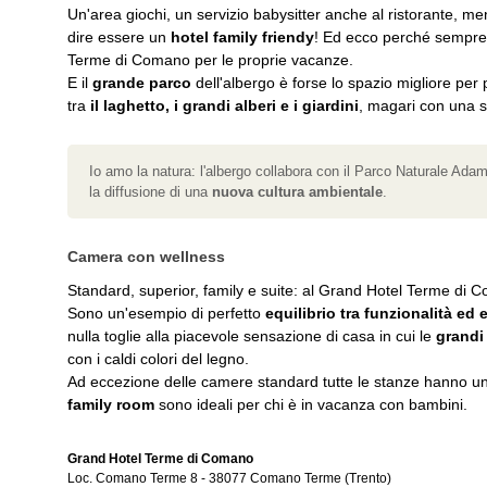
Un'area giochi, un servizio babysitter anche al ristorante, m
dire essere un
hotel family friendy
! Ed ecco perché sempre 
Terme di Comano per le proprie vacanze.
E il
grande parco
dell'albergo è forse lo spazio migliore per 
tra
il laghetto, i grandi alberi e i giardini
, magari con una s
Io amo la natura: l'albergo collabora con il Parco Naturale Adam
la diffusione di una
nuova cultura ambientale
.
Camera con wellness
Standard, superior, family e suite: al Grand Hotel Terme di
Sono un'esempio di perfetto
equilibrio tra funzionalità ed
nulla toglie alla piacevole sensazione di casa in cui le
grandi
con i caldi colori del legno.
Ad eccezione delle camere standard tutte le stanze hanno u
family room
sono ideali per chi è in vacanza con bambini.
Grand Hotel Terme di Comano
Loc. Comano Terme 8
-
38077
Comano Terme
(Trento)