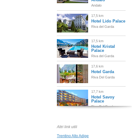
Andalo
17,5 km
Hotel Lido Palace
Riva del Garda
17,5 km
Hotel Kristal
Palace
Riva del Garda
17,6 km
Hotel Garda
Riva Del Garda
17,7 km
Hotel Savoy
Palace
Riva Del Garda
17,8 km
Hotel Continental
Altri link utili
Nago Torbole
Trentino Alto Adige