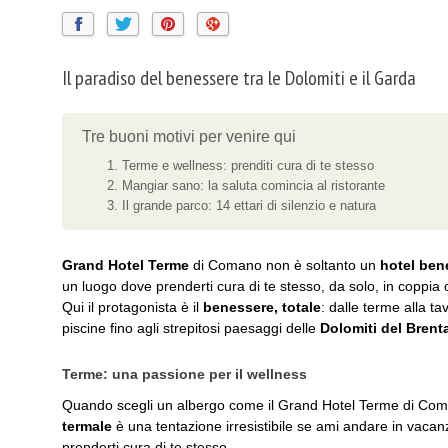
Il paradiso del benessere tra le Dolomiti e il Garda
Tre buoni motivi per venire qui
Terme e wellness: prenditi cura di te stesso
Mangiar sano: la saluta comincia al ristorante
Il grande parco: 14 ettari di silenzio e natura
Grand Hotel Terme
di Comano non è soltanto un
hotel ben
un luogo dove prenderti cura di te stesso, da solo, in coppia 
Qui il protagonista è il
benessere, totale
: dalle terme alla ta
piscine fino agli strepitosi paesaggi delle
Dolomiti del Brent
Terme: una passione per il wellness
Quando scegli un albergo come il Grand Hotel Terme di Coma
termale
è una tentazione irresistibile se ami andare in vacanza
prenderti cura di te stesso.