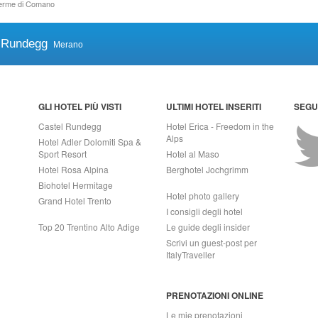
Terme di Comano
 Rundegg
Merano
GLI HOTEL PIÙ VISTI
ULTIMI HOTEL INSERITI
SEGUI
Castel Rundegg
Hotel Erica - Freedom in the
Alps
Hotel Adler Dolomiti Spa &
Sport Resort
Hotel al Maso
Hotel Rosa Alpina
Berghotel Jochgrimm
Biohotel Hermitage
Hotel photo gallery
Grand Hotel Trento
I consigli degli hotel
Top 20 Trentino Alto Adige
Le guide degli insider
Scrivi un guest-post per
ItalyTraveller
PRENOTAZIONI ONLINE
Le mie prenotazioni