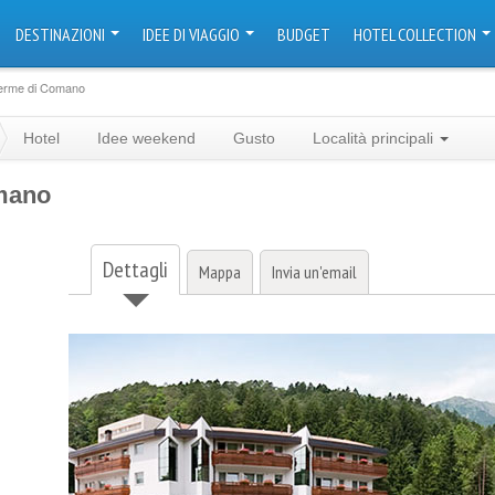
DESTINAZIONI
IDEE DI VIAGGIO
BUDGET
HOTEL COLLECTION
Terme di Comano
Hotel
Idee weekend
Gusto
Località principali
mano
Dettagli
Mappa
Invia un'email