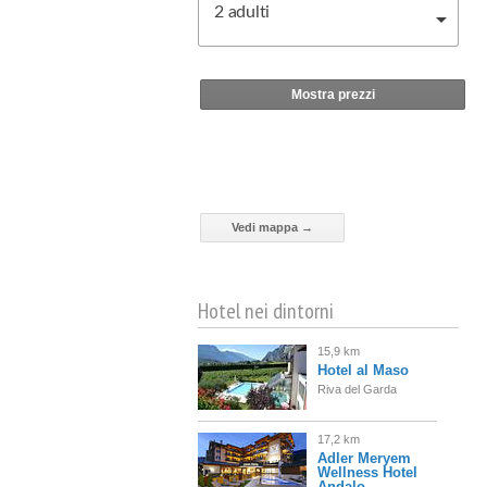
2
adulti
Mostra prezzi
Vedi mappa →
Hotel nei dintorni
15,9 km
Hotel al Maso
Riva del Garda
17,2 km
Adler Meryem
Wellness Hotel
Andalo