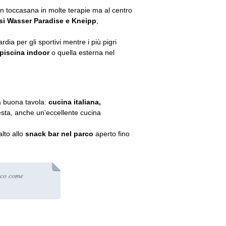
 toccasana in molte terapie ma al centro
si Wasser Paradise e Kneipp
,
rdia per gli sportivi mentre i più pigri
piscina indoor
o quella esterna nel
a buona tavola:
cucina italiana,
esta, anche un'eccellente cucina
lto allo
snack bar nel parco
aperto fino
cco come