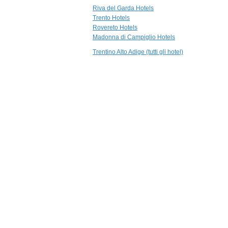
18,1 km
Riva del Garda Hotels
Relais Palazzo
Trento Hotels
Lodron
Rovereto Hotels
Nogaredo
Madonna di Campiglio Hotels
19,4 km
Trentino Alto Adige (tutti gli hotel)
Grand Hotel
Trento
Trento
19,6 km
Biohotel
Hermitage
Madonna di Campiglio