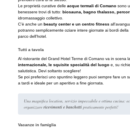
Le proprietà curative delle
acque termali di Comano
sono un
benessere trovi di tutto:
biosauna, bagno thalasso, percor
idromassaggio collettivo.
C'è anche un
beauty center e un centro fitness
all'avangua
potranno semplicemente oziare intere giornate ai bordi della
parco dell'hotel.
Tutti a tavola
Al ristorante del Grand Hotel Terme di Comano va in scena l
internazionale, le squisite specialità del luogo
e, su richi
salutistica. Devi soltanto scegliere!
Se poi preferisci uno spuntino leggero puoi sempre fare un sa
a tardi e ideale per un aperitivo a fine giornata.
Una magnifica location, servizio impeccabile e ottima cucina: e
organizzare
ricevimenti e banchetti
praticamente perfetti!
Vacanze in famiglia