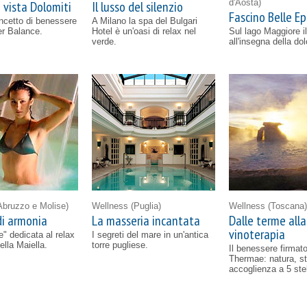
d'Aosta)
 vista Dolomiti
Il lusso del silenzio
Fascino Belle E
ncetto di benessere
A Milano la spa del Bulgari
er Balance.
Hotel è un'oasi di relax nel
Sul lago Maggiore i
verde.
all'insegna della do
Abruzzo e Molise)
Wellness
(Puglia)
Wellness
(Toscana)
di armonia
La masseria incantata
Dalle terme alla
vinoterapia
" dedicata al relax
I segreti del mare in un'antica
ella Maiella.
torre pugliese.
Il benessere firmato
Thermae: natura, st
accoglienza a 5 stel