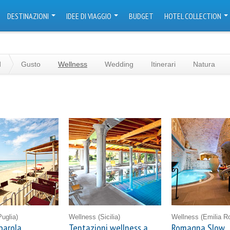
DESTINAZIONI
IDEE DI VIAGGIO
BUDGET
HOTEL COLLECTION
d
Gusto
Wellness
Wedding
Itinerari
Natura
Puglia)
Wellness
(Sicilia)
Wellness
(Emilia 
parola
Tentazioni wellness a
Romagna Slow