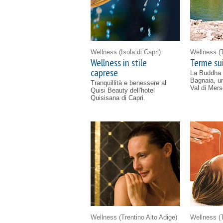
Wellness
(Isola di Capri)
Wellness
(
Wellness in stile
Terme sui
caprese
La Buddha 
Bagnaia, un
Tranquillità e benessere al
Val di Mers
Quisi Beauty dell'hotel
Quisisana di Capri.
Wellness
(Trentino Alto Adige)
Wellness
(