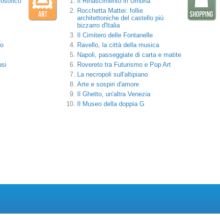
losofico
Il Rinascimento in Umbria
Rocchetta Mattei: follie
architettoniche del castello più
bizzarro d'Italia
Il Cimitero delle Fontanelle
mo
Ravello, la città della musica
Napoli, passeggiate di carta e matite
usi
Rovereto tra Futurismo e Pop Art
La necropoli sull'altipiano
Arte e sospiri d'amore
Il Ghetto, un'altra Venezia
Il Museo della doppia G