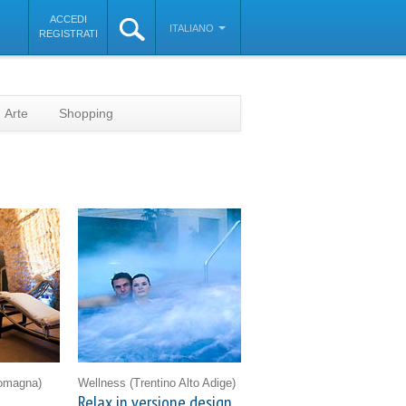
ACCEDI
ITALIANO
REGISTRATI
Arte
Shopping
Romagna)
Wellness
(Trentino Alto Adige)
Relax in versione design