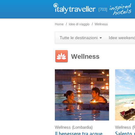
[703]
Home
Idee di viaggio
Wellness
Tutte le destinazioni
Idee weeken
Wellness
Wellness
(Lombardia)
Wellness
(
Il benessere tra acque
Salento, 