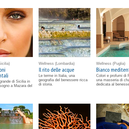
Sicilia)
Wellness
(Lombardia)
Wellness
(Puglia)
oni
Il rito delle acque
Bianco mediter
tali
Le terme in Italia, una
Colori e profumi di 
geografia del benessere ricca
una masseria di ch
rande di Sicilia in
di storia.
dedicata al benesse
 sogno a Mazara del