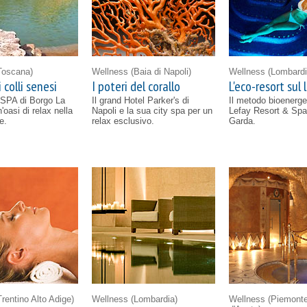
Toscana)
Wellness
(Baia di Napoli)
Wellness
(Lombardi
 colli senesi
I poteri del corallo
L'eco-resort sul 
SPA di Borgo La
Il grand Hotel Parker's di
Il metodo bioenerge
'oasi di relax nella
Napoli e la sua city spa per un
Lefay Resort & Spa
e.
relax esclusivo.
Garda.
Trentino Alto Adige)
Wellness
(Lombardia)
Wellness
(Piemonte