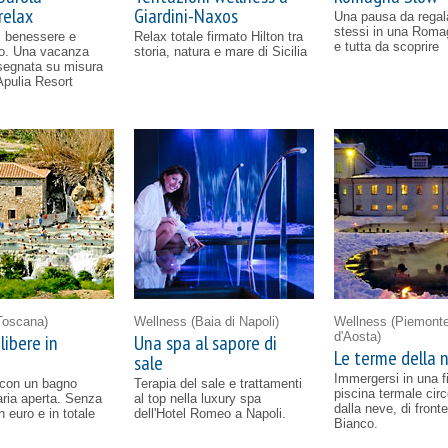
relax
Giardini-Naxos
Una pausa da regal
stessi in una Roma
, benessere e
Relax totale firmato Hilton tra
e tutta da scoprire
to. Una vacanza
storia, natura e mare di Sicilia
isegnata su misura
Apulia Resort
Toscana)
Wellness
(Baia di Napoli)
Wellness
(Piemonte
d'Aosta)
libere in
Una spa al sapore di
Le terme della 
sale
Immergersi in una f
 con un bagno
Terapia del sale e trattamenti
piscina termale cir
'aria aperta. Senza
al top nella luxury spa
dalla neve, di front
 euro e in totale
dell'Hotel Romeo a Napoli.
Bianco.