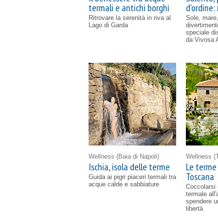
termali e antichi borghi
d'ordine: 
Ritrovare la serenità in riva al
Sole, mare
Lago di Garda
divertimen
speciale d
da Vivosa 
Wellness
(Baia di Napoli)
Wellness
(
Ischia, isola delle terme
Le terme 
Toscana
Guida ai pigri piaceri termali tra
acque calde e sabbiature
Coccolarsi
termale all
spendere un
libertà