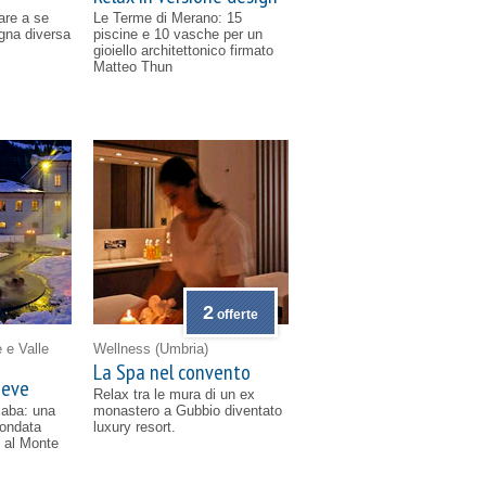
are a se
Le Terme di Merano: 15
gna diversa
piscine e 10 vasche per un
gioiello architettonico firmato
Matteo Thun
2
offerte
 e Valle
Wellness
(Umbria)
La Spa nel convento
neve
Relax tra le mura di un ex
iaba: una
monastero a Gubbio diventato
condata
luxury resort.
e al Monte