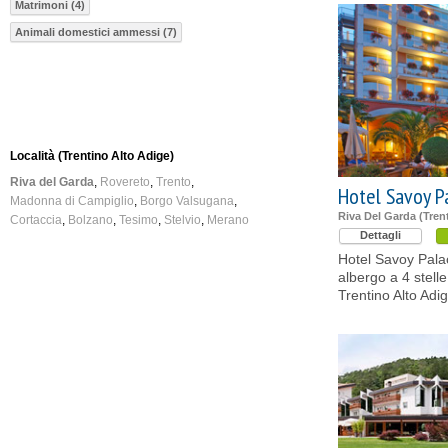
Matrimoni (4)
Animali domestici ammessi (7)
Località (Trentino Alto Adige)
Riva del Garda
Rovereto
Trento
Hotel Savoy P
Madonna di Campiglio
Borgo Valsugana
Riva Del Garda (Tren
Cortaccia
Bolzano
Tesimo
Stelvio
Merano
Dettagli
Hotel Savoy Palac
albergo a 4 stelle
Trentino Alto Adig