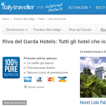
DESTINAZIONI
IDEE DI
[703]
Home
Trentino Alto Adige
Hotel
Riva del Garda
Destinazioni
Trentino Alto Adige
Riva del Garda
Riv
Riva del Garda Hotels: Tutti gli hotel che i
12 Hotel trovati a 
Prenota online adesso:
Le tariffe più basse
Prenotazione diretta
Nessun costo di prenotazione
Server sicuro
Hotel Lido Pa
Tutti gli hotel (12)