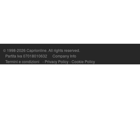
Capri On Line Srl, Via Le Botteghe 10a - 80073 CAPRI (NA) Italy
P.Iva, C.F. e n.Reg.Imprese Napoli: 07018010632 - Rea n.557643
© 1998-2026
Caprionline
. All rights reserved.
Partita Iva 07018010632
Company Info
Termini e condizioni
-
Privacy Policy
-
Cookie Policy