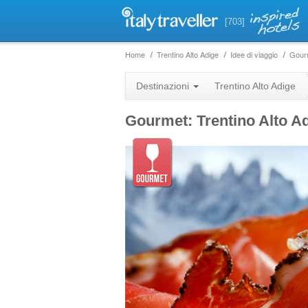
[703]
Home
Trentino Alto Adige
Idee di viaggio
Gour
Destinazioni
Trentino Alto Adige
Gourmet: Trentino Alto A