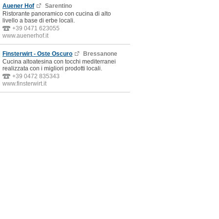
Auener Hof
Sarentino
Ristorante panoramico con cucina di alto
livello a base di erbe locali.
+39 0471 623055
www.auenerhof.it
Finsterwirt - Oste Oscuro
Bressanone
Cucina altoatesina con tocchi mediterranei
realizzata con i migliori prodotti locali.
+39 0472 835343
www.finsterwirt.it