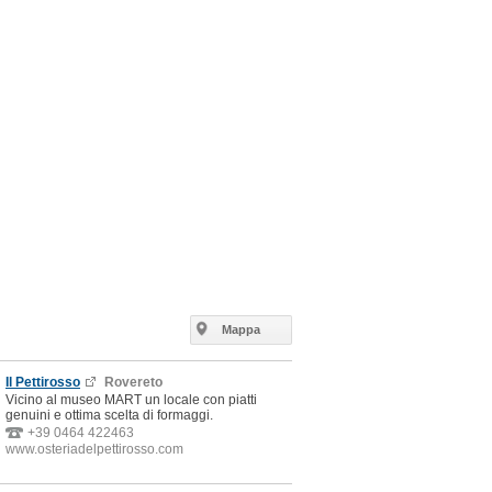
Mappa
©
OpenStreetMap
contributors
Il Pettirosso
Rovereto
Vicino al museo MART un locale con piatti
genuini e ottima scelta di formaggi.
+39 0464 422463
www.osteriadelpettirosso.com