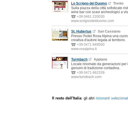
Lo Scrigno del Duomo
Trento
Sulla piazza della città sofisticato ris
wine bar con scavi archeologici a vis
+39 0461 220030
www.scrignodelduomo.com
St. Hubertus
San Cassiano
Presso l'hotel Rosa Alpina una cuci
creativa d'autore legata al territorio.
+39 0471 849500
www.rosalpina.it
Turmbach
Appiano
Locale rinomato da generazioni per i 
genuini di tradizione contadina.
+39 0471 662339
www.turmbach.com
Il resto dell'Italia
: gli altri
ristoranti seleziona