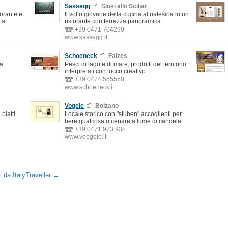
Sassegg
Siusi allo Sciliar
torante e
Il volto giovane della cucina altoatesina in un
ta.
ristorante con terrazza panoramica.
+39 0471 704290
www.sassegg.it
Schoeneck
Falzes
na
Pesci di lago e di mare, prodotti del territorio
interpretati con tocco creativo.
+39 0474 565550
www.schoeneck.it
Vogele
Bolzano
piatti
Locale storico con "stuben" accoglienti per
bere qualcosa o cenare a lume di candela.
+39 0471 973 938
www.voegele.it
ti da ItalyTraveller →