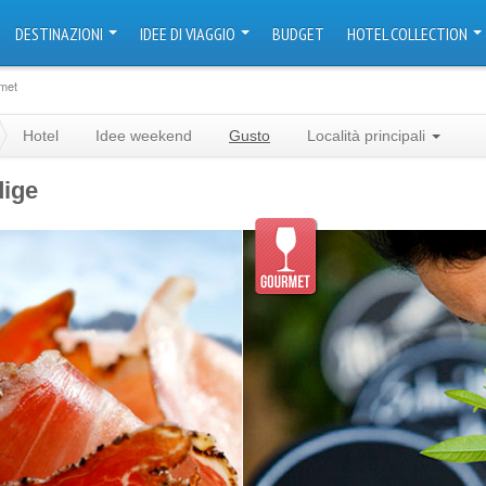
DESTINAZIONI
IDEE DI VIAGGIO
BUDGET
HOTEL COLLECTION
met
Hotel
Idee weekend
Gusto
Località principali
dige