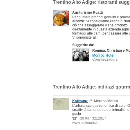
Trentino Alto Adige: ristoranti sugge
Agriturismo Ruatti
Per gustare prodotti genuini e prova
autentici vi consigliamo l'agritur Ruatt
ciò che assaggerete viene prodotto
direttamente in questa azienda agric
formaggi alle carni per passare alle 
Vi conquisterà!
Suggerito da:
Romina, Christian e M
Monroc Hotel
Commezzadura
Trentino Alto Adige: indirizzi gourm
Kallmunz
Merano/Meran
L'artigianato gastronomico di Luigi O
creatività partenopea e minimalismo
gusto.
+39 047 3212917
www.kallmuenz.it