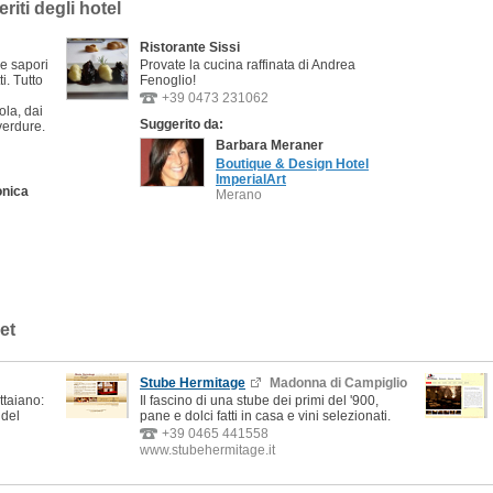
riti degli hotel
Ristorante Sissi
re sapori
Provate la cucina raffinata di Andrea
i. Tutto
Fenoglio!
+39 0473 231062
ola, dai
Suggerito da:
verdure.
Barbara Meraner
Boutique & Design Hotel
ImperialArt
onica
Merano
et
Stube Hermitage
Madonna di Campiglio
ttaiano:
Il fascino di una stube dei primi del '900,
 del
pane e dolci fatti in casa e vini selezionati.
+39 0465 441558
www.stubehermitage.it