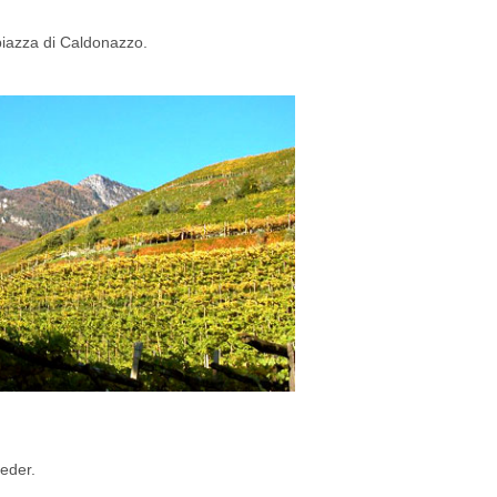
piazza di Caldonazzo.
e
geder.