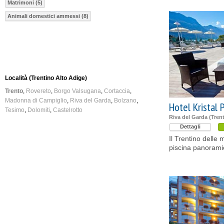
Matrimoni (5)
Animali domestici ammessi (8)
Località (Trentino Alto Adige)
Trento
Rovereto
Borgo Valsugana
Cortaccia
Madonna di Campiglio
Riva del Garda
Bolzano
Hotel Kristal 
Tesimo
Dolomiti
Castelrotto
Riva del Garda (Tren
Dettagli
Il Trentino delle 
piscina panoramic