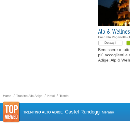
Alp & Wellnes
Fai della Paganella (
Dettagli
Benessere a tutto
più accoglienti e 
Adige: Alp & Wel
Home
Trentino Alto Adige
Hotel
Trento
Castel Rundegg
TRENTINO ALTO ADIGE
Merano