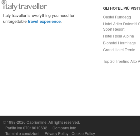
GLI HOTEL PIÙ VISTI
ItalyTraveller is everything you need for
Castel Rundegg
unforgettable
travel experience
.
Hotel Adler Dolomiti 
Sport Resort
Hotel Rosa Alpina
Biohotel Hermitage
Grand Hotel Trento
Top 20 Trentino Alto 
Capri On Line Srl, Via Le Botteghe 10a - 80073 CAPRI (NA) Italy
P.Iva, C.F. e n.Reg.Imprese Napoli: 07018010632 - Rea n.557643
© 1998-2026
Caprionline
. All rights reserved.
Partita Iva 07018010632
Company Info
Termini e condizioni
-
Privacy Policy
-
Cookie Policy