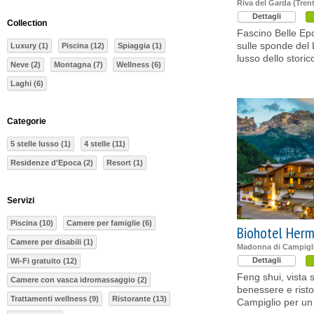
Riva del Garda (Tren
Dettagli
Collection
Fascino Belle E
sulle sponde del 
Luxury (1)
Piscina (12)
Spiaggia (1)
lusso dello storic
Neve (2)
Montagna (7)
Wellness (6)
Laghi (6)
Categorie
5 stelle lusso (1)
4 stelle (11)
Residenze d'Epoca (2)
Resort (1)
Servizi
Piscina (10)
Camere per famiglie (6)
Biohotel Herm
Camere per disabili (1)
Madonna di Campigli
Dettagli
Wi-Fi gratuito (12)
Feng shui, vista s
Camere con vasca idromassaggio (2)
benessere e rist
Trattamenti wellness (9)
Ristorante (13)
Campiglio per un