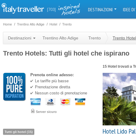
DESTINAZIONI
IDEE DI
[703]
Home
Trentino Alto Adige
Hotel
Trento
Destinazioni
Trentino Alto Adige
Trento
Trento Hote
Trento Hotels: Tutti gli hotel che ispirano
15 Hotel trovati a T
Prenota online adesso:
Le tariffe più basse
Prenotazione diretta
Nessun costo di prenotazione
Server sicuro
Hotel Lido Pa
Tutti gli hotel (15)