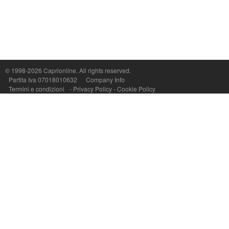
Capri On Line Srl, Via Le Botteghe 10a - 80073 CAPRI (NA) Italy
P.Iva, C.F. e n.Reg.Imprese Napoli: 07018010632 - Rea n.557643
© 1998-2026
Caprionline
. All rights reserved.
Partita Iva 07018010632
Company Info
Termini e condizioni
-
Privacy Policy
-
Cookie Policy