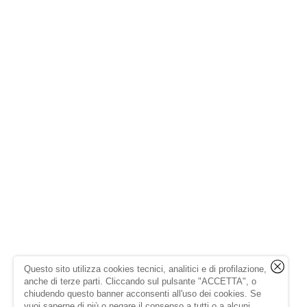
Questo sito utilizza cookies tecnici, analitici e di profilazione,
anche di terze parti. Cliccando sul pulsante "ACCETTA", o
chiudendo questo banner acconsenti all'uso dei cookies. Se
vuoi saperne di più o negare il consenso a tutti o a alcuni