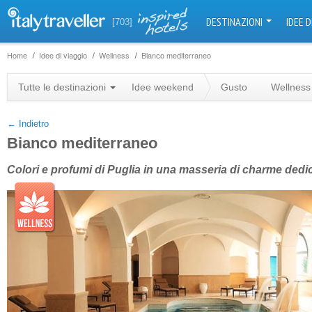
DESTINAZIONI
IDEE D
[703]
Home
Idee di viaggio
Wellness
Bianco mediterraneo
+
Tutte le destinazioni
Idee weekend
Gusto
Wellness
−
← Indietro
Bianco mediterraneo
Colori e profumi di Puglia in una masseria di charme dedi