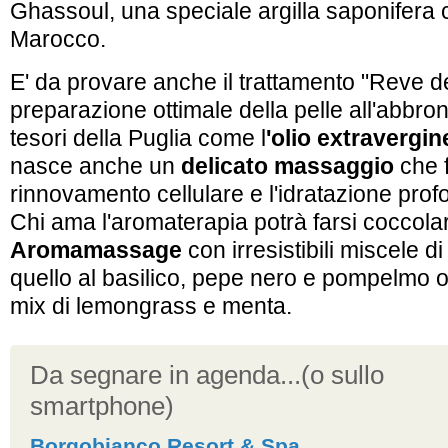
Ghassoul, una speciale argilla saponifera 
Marocco.
E' da provare anche il trattamento "Reve d
preparazione ottimale della pelle all'abbro
tesori della Puglia come l
'olio extravergin
nasce anche un
delicato massaggio
che f
rinnovamento cellulare e l'idratazione prof
Chi ama l'aromaterapia potrà farsi coccolar
Aromamassage
con irresistibili miscele d
quello al basilico, pepe nero e pompelmo o
mix di lemongrass e menta.
Da segnare in agenda...(o sullo
smartphone)
Borgobianco Resort & Spa