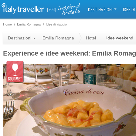
DESTINAZIONI
IDEE DI
[703]
Home
Emilia Romagna
Idee di viaggio
Destinazioni
Emilia Romagna
Hotel
Idee weekend
Experience e idee weekend: Emilia Roma