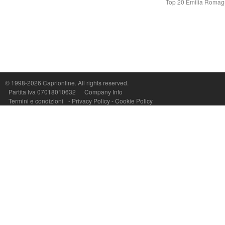
Top 20 Emilia Roma
Capri On Line Srl, Via Le Botteghe 10a - 80073 CAPRI (NA) Italy
P.Iva, C.F. e n.Reg.Imprese Napoli: 07018010632 - Rea n.557643
© 1998-2026
Caprionline
. All rights reserved.
Partita Iva 07018010632
Company Info
Termini e condizioni
-
Privacy Policy
-
Cookie Policy