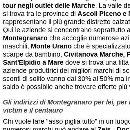
tour negli outlet delle Marche
. La valle d
si trova tra le province di
Ascoli Piceno e
rappresentano il più grande distretto calzatu
Qui le aziende si concentrano soprattutto a
Montegranaro
che accoglie numerose azi
maschili,
Monte Urano
che è specializzato 
scarpe da bambino,
Civitanova Marche, P
Sant'Elpidio a Mare
dove si trova una fitt
aziende produttrici dei migliori marchi di sc
sconti di solito vanno dal 30% al 50% ma in
saldo è possibile anche trovare offerte più
Gli indirizzi di Montegranaro per lei, per 
victim e il centauro
Chi vuole fare "asso piglia tutto" in un lu
numerosi marchi può andare al
Zeis - Do