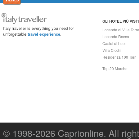
GLI HOTEL PIÙ VISTI
ItalyTraveller is everything you need for
Locanda di Villa Torr
unforgettable
travel experience
.
Locanda Rocco
Castel di Luco
Villa Cicchi
Residenza 100 Torri
Top 20 Marche
© 1998-2026
Caprionline
. All rig