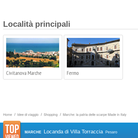
Località principali
Civitanova Marche
Fermo
Home
Idee di viaggio
Shopping
Marche: la patria delle scarpe Made in Italy
Locanda di Villa Torraccia
MARCHE
Pesaro