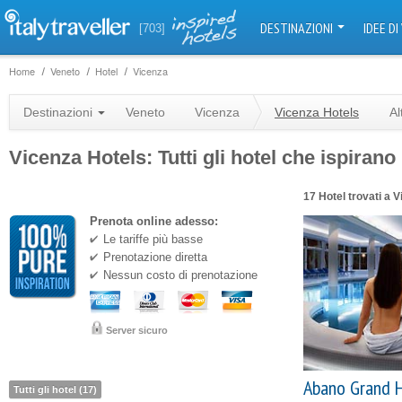
DESTINAZIONI
IDEE DI
[703]
Home
Veneto
Hotel
Vicenza
Destinazioni
Veneto
Vicenza
Vicenza Hotels
Al
Vicenza Hotels: Tutti gli hotel che ispirano
17 Hotel trovati a 
Prenota online adesso:
Le tariffe più basse
Prenotazione diretta
Nessun costo di prenotazione
Server sicuro
Abano Grand 
Tutti gli hotel (17)