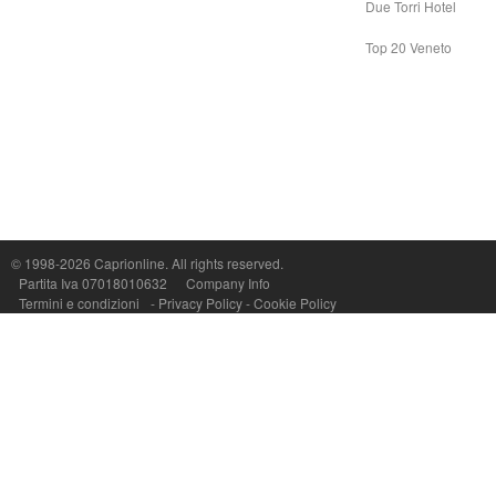
Due Torri Hotel
Top 20 Veneto
Capri On Line Srl, Via Le Botteghe 10a - 80073 CAPRI (NA) Italy
P.Iva, C.F. e n.Reg.Imprese Napoli: 07018010632 - Rea n.557643
© 1998-2026
Caprionline
. All rights reserved.
Partita Iva 07018010632
Company Info
Termini e condizioni
-
Privacy Policy
-
Cookie Policy