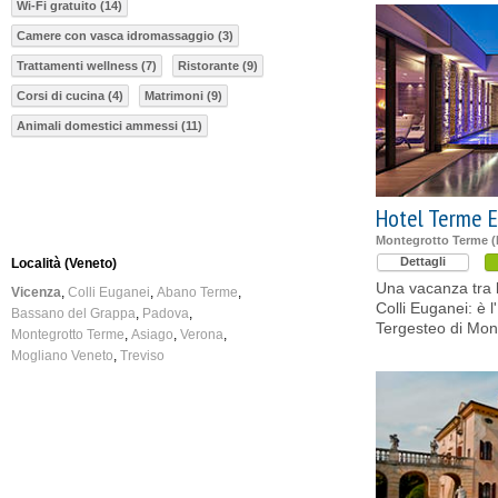
Wi-Fi gratuito (14)
Camere con vasca idromassaggio (3)
Trattamenti wellness (7)
Ristorante (9)
Corsi di cucina (4)
Matrimoni (9)
Animali domestici ammessi (11)
Hotel Terme 
Montegrotto Terme 
Dettagli
Località (Veneto)
Una vacanza tra l
Vicenza
Colli Euganei
Abano Terme
Colli Euganei: è 
Bassano del Grappa
Padova
Tergesteo di Mon
Montegrotto Terme
Asiago
Verona
Mogliano Veneto
Treviso