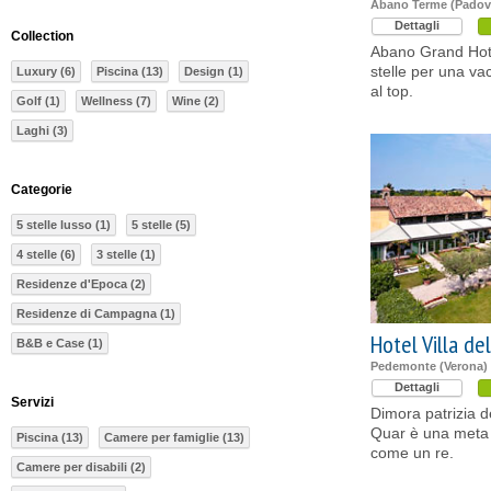
Abano Terme (Padov
Dettagli
Collection
Abano Grand Hote
stelle per una v
Luxury (6)
Piscina (13)
Design (1)
al top.
Golf (1)
Wellness (7)
Wine (2)
Laghi (3)
Categorie
5 stelle lusso (1)
5 stelle (5)
4 stelle (6)
3 stelle (1)
Residenze d'Epoca (2)
Residenze di Campagna (1)
Hotel Villa de
B&B e Case (1)
Pedemonte (Verona)
Dettagli
Servizi
Dimora patrizia de
Quar è una meta 
Piscina (13)
Camere per famiglie (13)
come un re.
Camere per disabili (2)