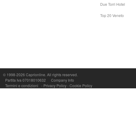
Due Torri Hotel
Top 20 Veneto
© 1998-2026
Caprionline
. All rights reserved.
Capri On Line Srl, Via Le Botteghe 10a - 80073 CAPRI (NA) Italy
Partita Iva 07018010632
Company Info
P.Iva, C.F. e n.Reg.Imprese Napoli: 07018010632 - Rea n.557643
Termini e condizioni
-
Privacy Policy
-
Cookie Policy