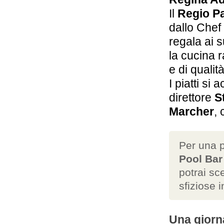
Il
Regio Pa
dallo Chef 
regala ai s
la cucina ra
e di qualit
I piatti s
direttore
S
Marcher
, 
Per una p
Pool Bar
potrai sce
sfiziose i
Una giorn