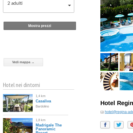
2
adulti
Mostra prezzi
Vedi mappa →
Hotel nei dintorni
1,4 km
Casaliva
Hotel Regi
Bardolino
hotel@regina-ade
1,8 km
Madrigale The
Panoramic
Resort