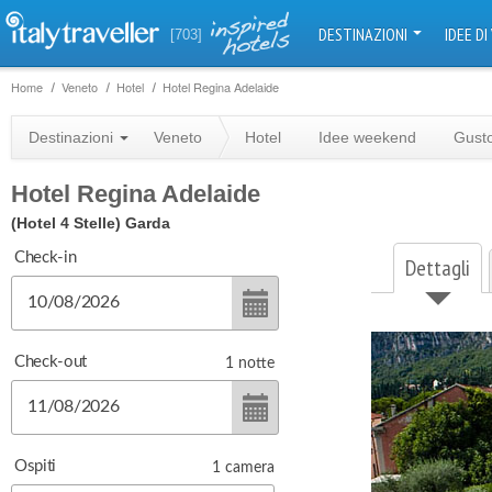
DESTINAZIONI
IDEE DI
[703]
Home
Veneto
Hotel
Hotel Regina Adelaide
Destinazioni
Veneto
Hotel
Idee weekend
Gust
Hotel Regina Adelaide
(Hotel 4 Stelle)
Garda
Check-in
Dettagli
Check-out
1
notte
Ospiti
1
camera