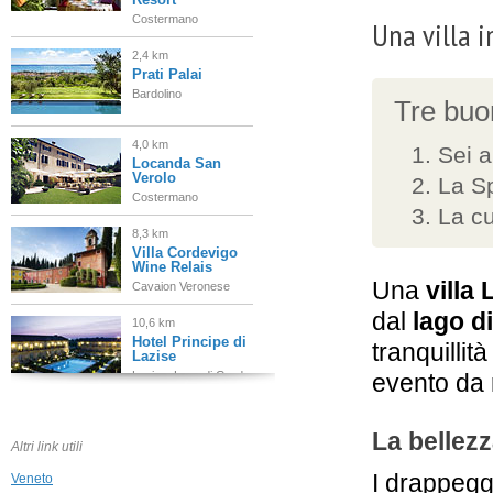
Costermano
Una villa i
2,4 km
Prati Palai
Bardolino
Tre buon
4,0 km
Sei a
Locanda San
Verolo
La Sp
Costermano
La cu
8,3 km
Villa Cordevigo
Wine Relais
Una
villa 
Cavaion Veronese
dal
lago d
10,6 km
Hotel Principe di
tranquillit
Lazise
Lazise, Lago di Garda
evento da 
11,7 km
Villa Cortine
La bellezz
Palace Hotel
Altri link utili
Sirmione
I drappegg
Veneto