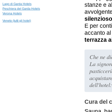
11,9 km
stanze e al
Lago di Garda Hotels
Hotel Olivi
Peschiera del Garda Hotels
avvolgente:
Sirmione
Verona Hotels
silenzios
Veneto (tutti gli hotel)
13,2 km
E per conti
Lefay Resort &
SPA Lago di
accanto al 
Garda
Gargnano
terrazza a
14,0 km
Villa Onofria
Sirmione Lago di
Che ne dic
Garda
La signor
pasticcer
acquistar
dell'hotel
Cura del c
Sauna, bag