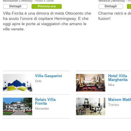
Monastier (Treviso)
- Hotel 4 Stelle
Venezia (Venezia)
- Ho
Dettagli
Prenota ora
Dettagli
Villa Fiorita è una dimora di metà Ottocento che
Charme retrò e d
ha avuto l'onore di ospitare Hemingway. E che
fusion!
oggi apre le porte ai viaggiatori che amano le
ville venete.
Villa Gasparini
Hotel Villa
Margherita
Dolo
Mira
Relais Villa
Maison Mati
Fiorita
Treviso
Monastier