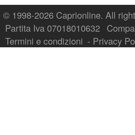
© 1998-2026
Caprionline
. All rig
Capri On Line Srl, Via Le Botteghe 10a - 80073 CAPRI (NA) Italy
Partita Iva 07018010632
Compan
P.Iva, C.F. e n.Reg.Imprese Napoli: 07018010632 - Rea n.557643
Termini e condizioni
-
Privacy Po