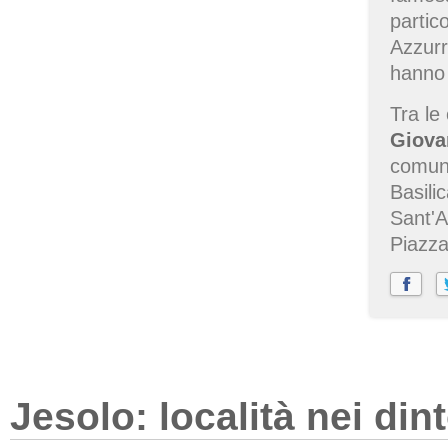
partic
Azzurr
hanno 
Tra le
Giova
comuna
Basili
Sant'A
Piazza
Jesolo: località nei din