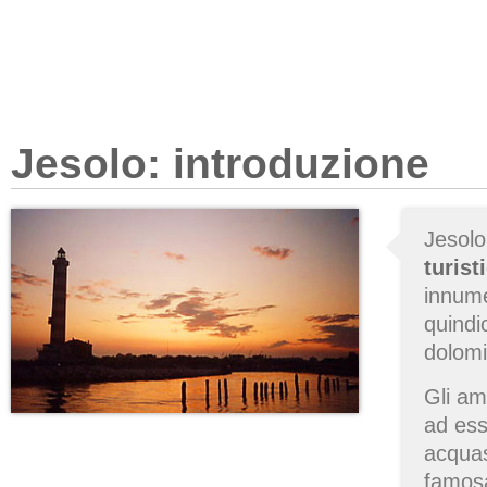
Jesolo: introduzione
Jesolo
turist
innume
quindi
dolomi
Gli am
ad es
acquas
famos