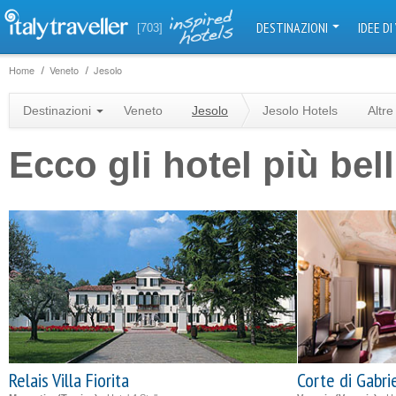
DESTINAZIONI
IDEE DI
[703]
Home
Veneto
Jesolo
Destinazioni
Veneto
Jesolo
Jesolo Hotels
Altre
Ecco gli hotel più bell
Relais Villa Fiorita
Corte di Gabri