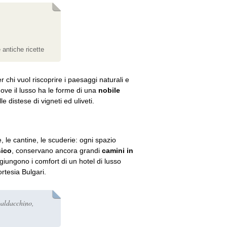
 antiche ricette
r chi vuol riscoprire i paesaggi naturali e
ove il lusso ha le forme di una
nobile
e distese di vigneti ed uliveti.
e, le cantine, le scuderie: ogni spazio
sico
, conservano ancora grandi
camini in
aggiungono i comfort di un hotel di lusso
ortesia Bulgari.
baldacchino,