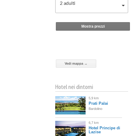
2
adulti
Mostra prezzi
Vedi mappa →
Hotel nei dintorni
5,9 km
Prati Palai
Bardolino
6,7 km
Hotel Principe di
Lazise