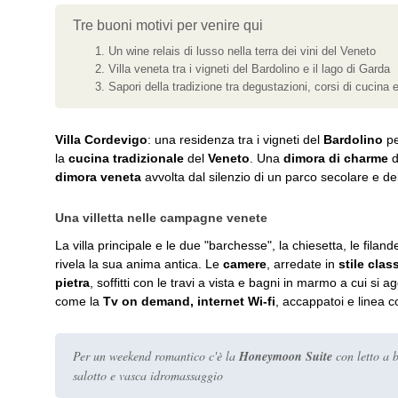
Tre buoni motivi per venire qui
Un wine relais di lusso nella terra dei vini del Veneto
Villa veneta tra i vigneti del Bardolino e il lago di Garda
Sapori della tradizione tra degustazioni, corsi di cucina e
Villa Cordevigo
: una residenza tra i vigneti del
Bardolino
pe
la
cucina tradizionale
del
Veneto
. Una
dimora di charme
d
dimora veneta
avvolta dal silenzio di un parco secolare e dell
Una villetta nelle campagne venete
La villa principale e le due "barchesse", la chiesetta, le filand
rivela la sua anima antica. Le
camere
, arredate in
stile clas
pietra
, soffitti con le travi a vista e bagni in marmo a cui si 
come la
Tv on demand, internet Wi-fi
, accappatoi e linea c
Per un weekend romantico c'è la
Honeymoon Suite
con letto a 
salotto e vasca idromassaggio