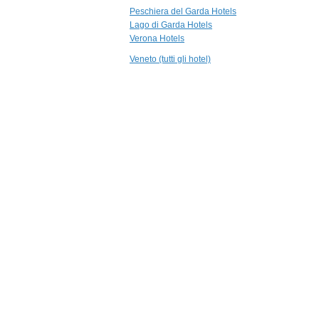
9,8 km
Peschiera del Garda Hotels
Villa Giona
Lago di Garda Hotels
San Pietro in Cariano
Verona Hotels
Veneto (tutti gli hotel)
10,8 km
Relais Villa
Sagramoso
Sacchetti
Verona
11,1 km
Hotel Villa del
Quar
Pedemonte