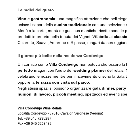
Le radici del gusto
Vino e gastronomia
: una magnifica attrazione che nell'eleg
unisce i sapori della
cucina tradizionale
con una selezione 
Menù a la carte, menù de gustibus e antiche ricette sono le pro
prodotti in proprio nella tenuta dei Vigneti Villabella ai
classi
Chiaretto, Soave, Amarone e Ripasso, magari da sorseggiar
Il giorno più bello nella residenza Cordevigo
Un cornice come
Villa Cordevigo
non poteva che essere la l
perfetto
magari con l'aiuto del
wedding planner
del relais.
celebrano le nozze mentre per il ricevimento ci sono la Sala
oppure la
terrazza con vista sul parco
.
Negli stessi spazi si possono organizzare
gala dinner, party 
riunioni di lavoro, piccoli meeting
, spettacoli ed eventi spe
Villa Cordevigo Wine Relais
Località Cordevigo
-
37010
Cavaion Veronese
(Verona)
Tel.
+39 045 7235287
Fax
+39 045 6268482