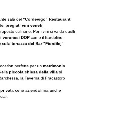
ante sala del
"Cordevigo" Restaurant
dei
pregiati vini veneti
.
poste culinarie. Per i vini si va da quelli
ci veronesi DOP
come il Bardolino,
e sulla
terrazza del Bar "Fiordilej"
.
ocation perfetta per un
matrimonio
 Nella
piccola chiesa della villa
si
 Barchessa, la Taverna di Fracastoro
privati
, cene aziendali ma anche
ciali.