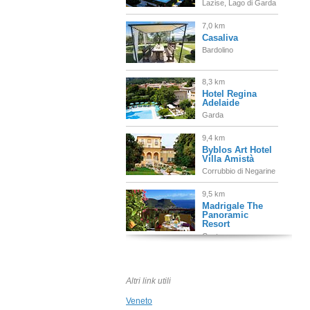
Lazise, Lago di Garda
7,0 km
Casaliva
Bardolino
8,3 km
Hotel Regina
Adelaide
Garda
9,4 km
Byblos Art Hotel
Villa Amistà
Corrubbio di Negarine
9,5 km
Madrigale The
Panoramic
Resort
Costermano
9,6 km
Locanda San
Verolo
Altri link utili
Costermano
Veneto