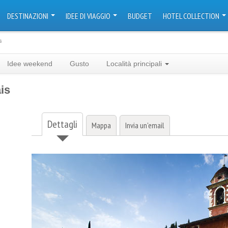
DESTINAZIONI
IDEE DI VIAGGIO
BUDGET
HOTEL COLLECTION
s
Idee weekend
Gusto
Località principali
is
Dettagli
Mappa
Invia un'email