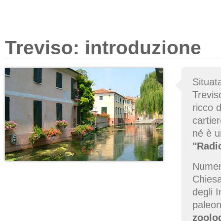
Treviso: introduzione
Situat
Trevis
ricco d
cartie
né è u
"Radi
Numeros
Chiesa
degli 
paleon
zoolo