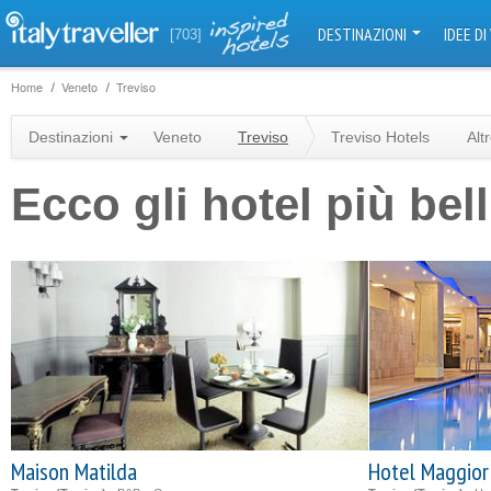
DESTINAZIONI
IDEE DI
[703]
Home
Veneto
Treviso
Destinazioni
Veneto
Treviso
Treviso Hotels
Alt
Ecco gli hotel più bell
Maison Matilda
Hotel Maggior 