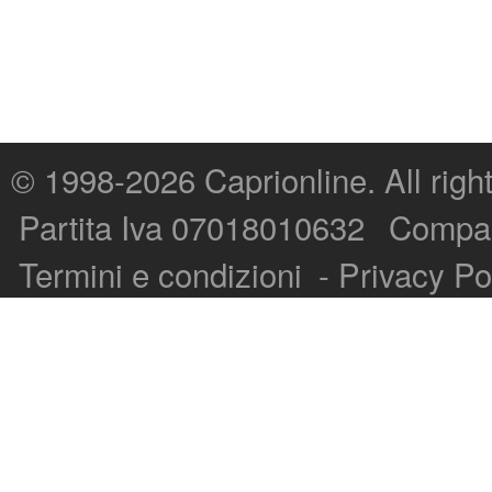
© 1998-2026
Caprionline
. All rig
Capri On Line Srl, Via Le Botteghe 10a - 80073 CAPRI (NA) Italy
Partita Iva 07018010632
Compan
P.Iva, C.F. e n.Reg.Imprese Napoli: 07018010632 - Rea n.557643
Termini e condizioni
-
Privacy Po