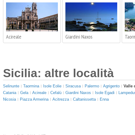
Acireale
Giardini Naxos
Taor
Sicilia: altre località
Selinunte
Taormina
Isole Eolie
Siracusa
Palermo
Agrigento
Valle 
Catania
Gela
Acireale
Cefalù
Giardini Naxos
Isole Egadi
Lampedu
Nicosia
Piazza Armerina
Acitrezza
Caltanissetta
Enna