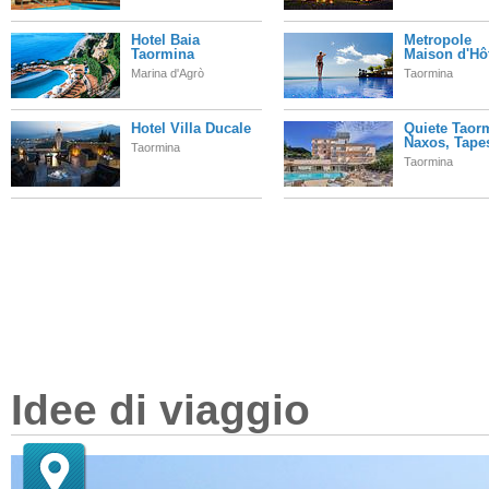
Hotel Baia
Metropole
Taormina
Maison d'Hô
Marina d'Agrò
Taormina
Hotel Villa Ducale
Quiete Taor
Naxos, Tapes
Taormina
Taormina
Idee di viaggio