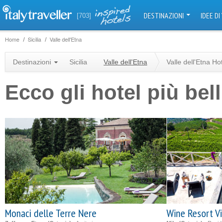
DESTINAZIONI
IDEE DI
[703]
Home
Sicilia
Valle dell'Etna
Destinazioni
Sicilia
Valle dell'Etna
Valle dell'Etna Ho
Ecco gli hotel più bell
Monaci delle Terre Nere
Wine Resort V