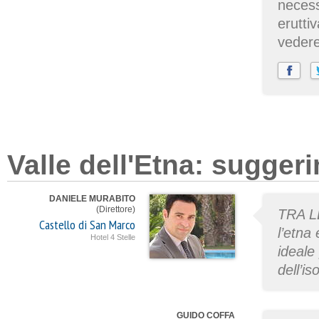
necess
eruttiv
veder
Valle dell'Etna: suggeri
DANIELE MURABITO
(Direttore)
TRA L
Castello di San Marco
l’etna
Hotel 4 Stelle
ideale
dell’is
GUIDO COFFA