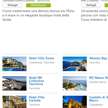
Zafferana Etnea (Catania)
- Agriturismo
Milo (Catania)
- Resi
Dettagli
Prenota ora
Dettagli
Come trasformare una dimora storica tra l'Etna
Un'azienda vinic
e il mare in un elegante boutique hotel della
piscina con vista 
Sicilia.
Cosa chiedere di 
Hotel Villa Sonia
Atlantis Bay
Castelmola, Taormina
Taormina
Hotel NH
RG Naxos Ho
Collection
Giardini Naxos
Taormina
Taormina
Hotel Villa
Castello di 
Carlotta
Marco
Taormina
Calatabiano