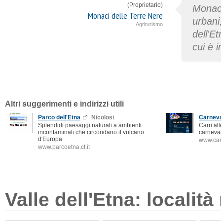
(Proprietario)
Monaci
Monaci delle Terre Nere
urbani
Agriturismo
dell'E
cui è 
Altri suggerimenti e indirizzi utili
Parco dell'Etna
Nicolosi
Carneva
Splendidi paesaggi naturali a ambienti
Carri all
incontaminati che circondano il vulcano
carneval
d'Europa
www.car
www.parcoetna.ct.it
Valle dell'Etna: località