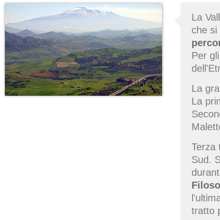
La Val
che si
percor
Per gl
dell'Et
La gr
La pr
Secon
Malett
Terza
Sud. S
durant
Filos
l'ulti
tratto