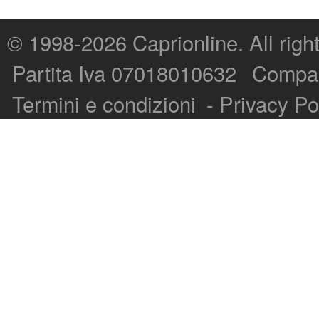
© 1998-2026
Caprionline
. All rig
Capri On Line Srl, Via Le Botteghe 10a - 80073 CAPRI (NA) Italy
Partita Iva 07018010632
Compan
P.Iva, C.F. e n.Reg.Imprese Napoli: 07018010632 - Rea n.557643
Termini e condizioni
-
Privacy Po