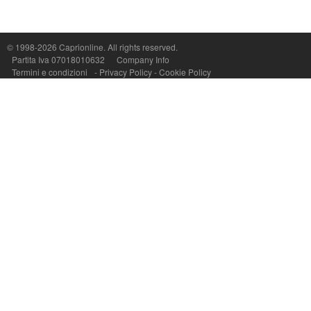
Capri On Line Srl, Via Le Botteghe 10a - 80073 CAPRI (NA) Italy
P.Iva, C.F. e n.Reg.Imprese Napoli: 07018010632 - Rea n.557643
© 1998-2026
Caprionline
. All rights reserved.
Partita Iva 07018010632
Company Info
Termini e condizioni
-
Privacy Policy
-
Cookie Policy