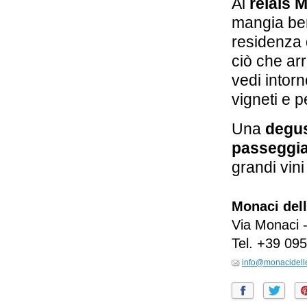
Al
relais 
mangia be
residenza d
ciò che arr
vedi intorn
vigneti e p
Una
degus
passeggiat
grandi vin
Monaci dell
Via Monaci
Tel.
+39 095
info@monacidelle