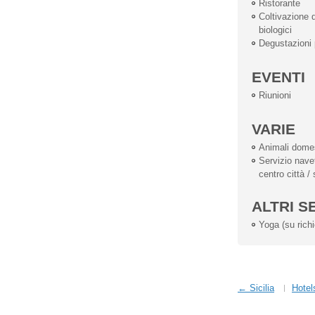
Ristorante
Coltivazione d
biologici
Degustazioni p
EVENTI
Riunioni
VARIE
Animali dome
Servizio navet
centro città /
ALTRI S
Yoga (su richi
← Sicilia
Hotel