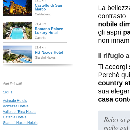
19,1 km
Castello di San
La bellezz
Marco
contrasto.
Calatabiano
nobile di
21,3 km
Romano Palace
gli aspri
pa
Luxury Hotel
Catania
non innamo
21,4 km
RG Naxos Hotel
Il rifugio 
Giardini Naxos
Ti accorgi 
24,5 km
Perchè qui
Quiete Taormina
Naxos, Tapestry
country s
Collection by
Altri link utili
Hilton
sua elegan
Sicilia
Taormina
casa con
Acireale Hotels
25,5 km
Acitrezza Hotels
Metropole
Maison d'Hôtes
Valle dell'Etna Hotels
Taormina
Relax ai 
Catania Hotels
Giardini Naxos Hotels
molto più 
25,6 km