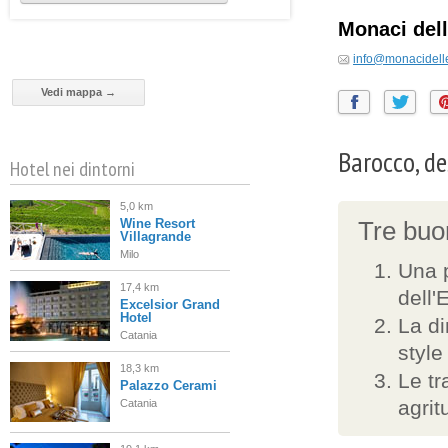
Monaci del
info@monacidelle
Vedi mappa →
Barocco, de
Hotel nei dintorni
5,0 km
Wine Resort
Tre buon
Villagrande
Milo
Una p
17,4 km
dell'
Excelsior Grand
Hotel
La di
Catania
style
18,3 km
Le tr
Palazzo Cerami
agrit
Catania