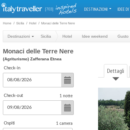
DESTINAZIONI
IDEE DI
[703]
Home
Sicilia
Hotel
Monaci delle Terre Nere
Destinazioni
Sicilia
Hotel
Idee weekend
Gusto
Monaci delle Terre Nere
(Agriturismo)
Zafferana Etnea
Check-in
Dettagli
Check-out
1
notte
Ospiti
1
camera