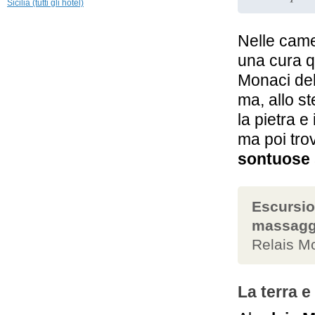
Hotel Monte
Sicilia (tutti gli hotel)
Tauro
Taormina
Nelle came
25,6 km
una cura q
Hotel Villa Ducale
Taormina
Monaci del
ma, allo s
la pietra e
ma poi tro
sontuose 
Escursio
massaggi
Relais Mo
La terra e