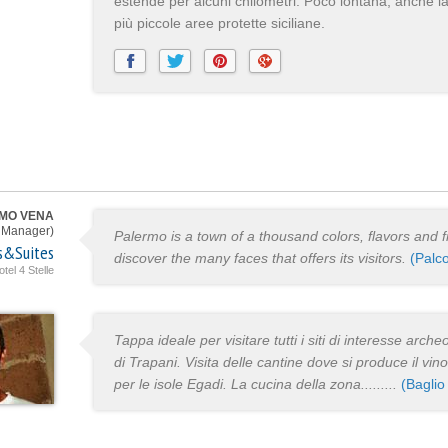
estende per alcuni chilometri. Poco lontana, anche l
più piccole aree protette siciliane.
MO VENA
 Manager)
Palermo is a town of a thousand colors, flavors and f
s&Suites
discover the many faces that offers its visitors.
(Palc
tel 4 Stelle
Tappa ideale per visitare tutti i siti di interesse arch
di Trapani. Visita delle cantine dove si produce il vin
per le isole Egadi. La cucina della zona.........
(Bagli