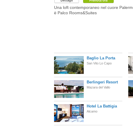
Dettagli
Prenota ora
Una loft contemporaneo nel cuore Palerm
è Palco Rooms&Suites
Baglio La Porta
San Vito Lo Capo
Berlingeri Resort
Mazara del Vallo
Hotel La Battigia
Alcamo