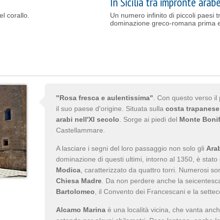
In Sicilia tra impronte arab
el corallo.
Un numero infinito di piccoli paesi tra
dominazione greco-romana prima e
"Rosa fresca e aulentissima"
. Con questo verso il
il suo paese d'origine. Situata sulla
costa trapanese
arabi nell'XI secolo
. Sorge ai piedi del
Monte Boni
Castellammare.
A lasciare i segni del loro passaggio non solo gli
Ara
dominazione di questi ultimi, intorno al 1350, è stato 
Modica
, caratterizzato da quattro torri. Numerosi so
Chiesa Madre
. Da non perdere anche la seicentes
Bartolomeo
, il Convento dei Francescani e la sette
Alcamo Marina
è una località vicina, che vanta anc