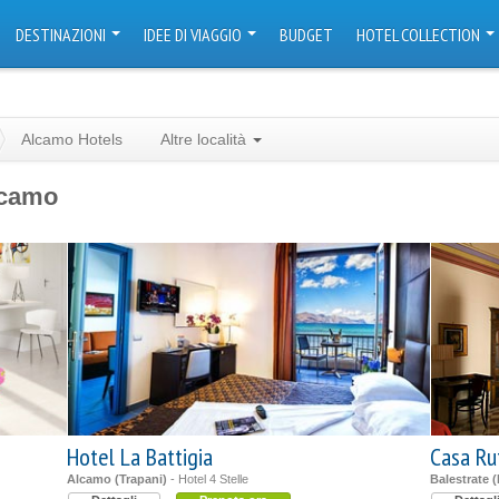
DESTINAZIONI
IDEE DI VIAGGIO
BUDGET
HOTEL COLLECTION
Alcamo Hotels
Altre località
Alcamo
Hotel La Battigia
Casa Ru
Alcamo (Trapani)
- Hotel 4 Stelle
Balestrate 