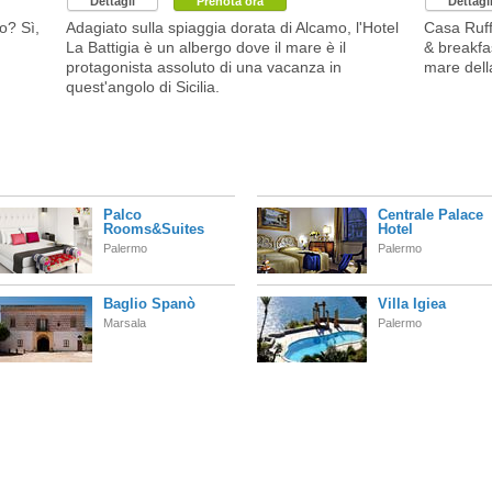
Dettagli
Prenota ora
Dettagl
o? Sì,
Adagiato sulla spiaggia dorata di Alcamo, l'Hotel
Casa Ruff
La Battigia è un albergo dove il mare è il
& breakfas
protagonista assoluto di una vacanza in
mare della
quest'angolo di Sicilia.
Palco
Centrale Palace
Rooms&Suites
Hotel
Palermo
Palermo
Baglio Spanò
Villa Igiea
Marsala
Palermo