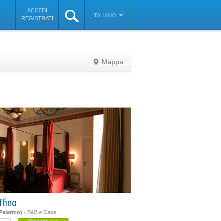
ACCEDI
ITALIANO
REGISTRATI
Mappa
©
OpenStreetMap
contributors
ffino
(Palermo)
- B&B e Case