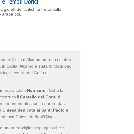
e e Templi Dorici
 gioielli dell'antichità frutto della
 araba poi.
 poeta Ciullo d'Alcamo ha reso celebre
, in Sicilia, Alcamo è stata fondata dagli
fato
, al centro del Golfo di
bi
, ma anche i
Normanni
. Sotto la
costruito il
Castello dei Conti di
no i monumenti sacri, a partire dalla
ca
Chiesa dedicata ai Santi Paolo e
centesca Chiesa di Sant'Oliva.
he una meravigliosa spiaggia che si