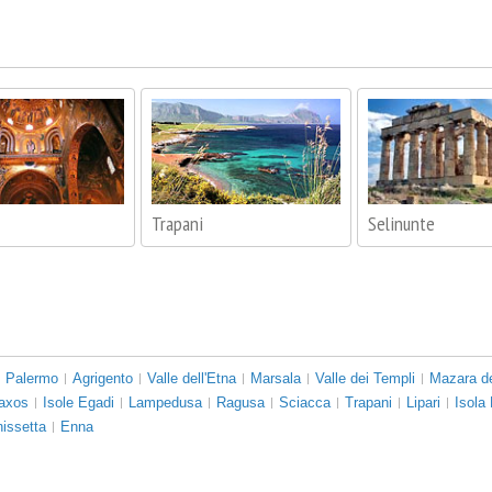
Trapani
Selinunte
Palermo
Agrigento
Valle dell'Etna
Marsala
Valle dei Templi
Mazara de
Naxos
Isole Egadi
Lampedusa
Ragusa
Sciacca
Trapani
Lipari
Isola
nissetta
Enna