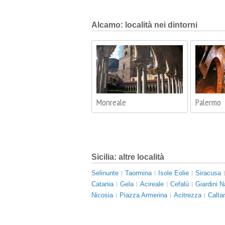
Alcamo: località nei dintorni
Monreale
Palermo
Sicilia: altre località
Selinunte
Taormina
Isole Eolie
Siracusa
Catania
Gela
Acireale
Cefalù
Giardini 
Nicosia
Piazza Armerina
Acitrezza
Calta