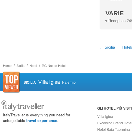
VARIE
Reception 24
← Sicilia
Hotel
Home
Sicilia
Hotel
RG Naxos Hotel
Villa Igiea
SICILIA
Palermo
GLI HOTEL PIÙ VISTI
ItalyTraveller is everything you need for
Villa Igiea
unforgettable
travel experience
.
Excelsior Grand Hote
Hotel Baia Taormina