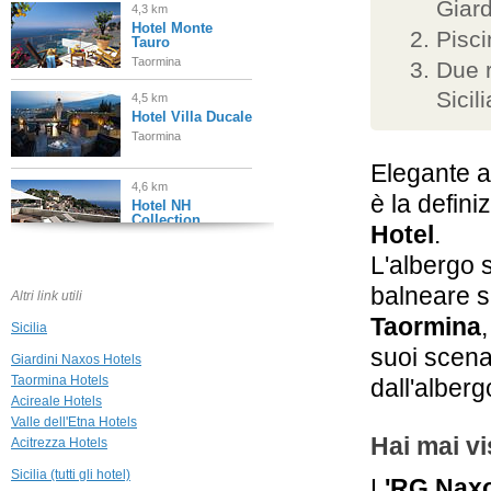
Giar
4,3 km
Hotel Monte
Pisc
Tauro
Taormina
Due r
Sicili
4,5 km
Hotel Villa Ducale
Taormina
Elegante 
4,6 km
è la defini
Hotel NH
Collection
Hotel
.
Taormina
Taormina
L'albergo 
balneare s
4,7 km
Altri link utili
Grand Hotel
Taormina
Miramare
Sicilia
Taormina
suoi scenar
Giardini Naxos Hotels
4,8 km
Taormina Hotels
dall'alberg
Hotel Villa
Acireale Hotels
Carlotta
Valle dell'Etna Hotels
Taormina
Hai mai v
Acitrezza Hotels
4,9 km
Sicilia (tutti gli hotel)
L
'RG Naxo
La Plage Resort