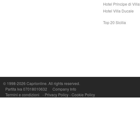
Hotel Principe di Vill
Hotel Villa Ducale
Top 20 Sicilia
© 1998-2026
Caprionline
. All rights reserved.
Capri On Line Srl, Via Le Botteghe 10a - 80073 CAPRI (NA) Italy
Partita Iva 07018010632
Company Info
P.Iva, C.F. e n.Reg.Imprese Napoli: 07018010632 - Rea n.557643
Termini e condizioni
-
Privacy Policy
-
Cookie Policy