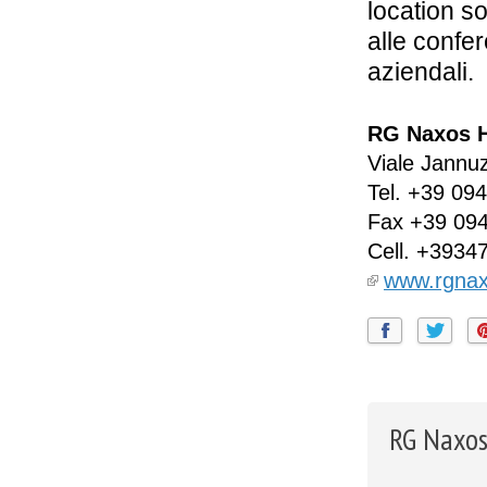
location s
alle confer
aziendali.
RG Naxos H
Viale Jannu
Tel.
+39 094
Fax
+39 09
Cell.
+3934
www.rgnax
RG Naxos 