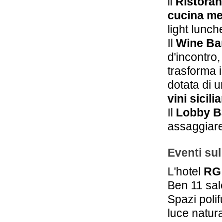
il
Ristoran
cucina me
light lunc
Il
Wine Bar
d'incontro
trasforma i
dotata di 
vini sicilia
Il
Lobby B
assaggiare
Eventi su
L'hotel
RG
Ben 11 sal
Spazi polif
luce natur