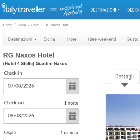
DESTINAZIONI
IDEE DI
[703]
Home
Sicilia
Hotel
RG Naxos Hotel
Destinazioni
Sicilia
Hotel
Idee weekend
Gusto
RG Naxos Hotel
(Hotel 4 Stelle)
Giardini Naxos
Check-in
Dettagli
Check-out
1
notte
Ospiti
1
camera