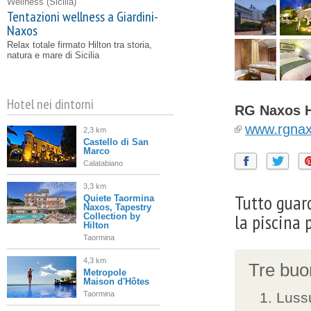
Wellness
(Sicilia)
Tentazioni wellness a Giardini-
Naxos
Relax totale firmato Hilton tra storia,
natura e mare di Sicilia
Hotel nei dintorni
RG Naxos H
www.rgnax
2,3 km
Castello di San
Marco
Calatabiano
3,3 km
Tutto guard
Quiete Taormina
Naxos, Tapestry
la piscina 
Collection by
Hilton
Taormina
4,3 km
Tre buon
Metropole
Maison d'Hôtes
Taormina
Lussu