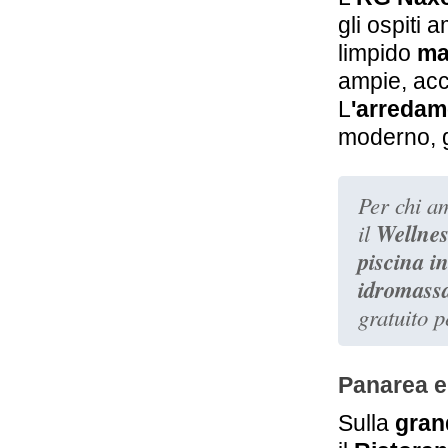
Taormina - Isola Bella
gli ospiti 
limpido
mar
5,0 km
ampie, acco
Hotel Villa Sonia
Castelmola, Taormina
L
'arredam
moderno, g
Per chi a
Wellne
il
piscina i
idromass
gratuito pe
Panarea e 
Sulla
gran