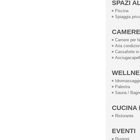
SPAZI A
Piscina
Spiaggia priv
CAMER
Camere per fa
Aria condizio
Cassaforte i
Asciugacapell
WELLNE
Idromassaggi
Palestra
Sauna / Bagn
CUCINA 
Ristorante
EVENTI
Riunioni