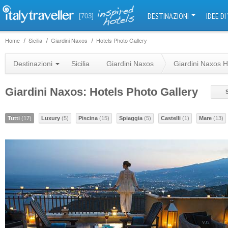
DESTINAZIONI
IDEE DI
[703]
Home
Sicilia
Giardini Naxos
Hotels Photo Gallery
Destinazioni
Sicilia
Giardini Naxos
Giardini Naxos H
Giardini Naxos: Hotels Photo Gallery
Tutti
(17)
Luxury
(5)
Piscina
(15)
Spiaggia
(5)
Castelli
(1)
Mare
(13)