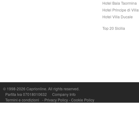
Hotel Baia Taormina
Hotel Principe di Vill
Hotel Villa Ducale
Top 20 Sicilia
© 1998-2026
Caprionline
. All rights reserved.
Capri On Line Srl, Via Le Botteghe 10a - 80073 CAPRI (NA) Italy
Partita Iva 07018010632
Company Info
P.Iva, C.F. e n.Reg.Imprese Napoli: 07018010632 - Rea n.557643
Termini e condizioni
-
Privacy Policy
-
Cookie Policy