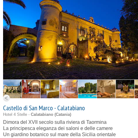
Castello di San Marco - Calatabiano
Hotel 4 Stelle -
Calatabiano (
Catania
)
Dimora del XVII secolo sulla riviera di Taormina
La principesca eleganza dei saloni e delle camere
Un giardino botanico sul mare della Sicilia orientale