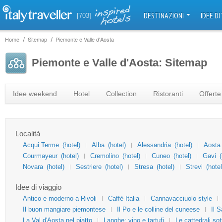
DESTINAZIONI
IDEE DI
[703]
Home
Sitemap
Piemonte e Valle d'Aosta
Piemonte e Valle d'Aosta: Sitemap
Idee weekend
Hotel
Collection
Ristoranti
Offerte
Località
Acqui Terme
(hotel)
Alba
(hotel)
Alessandria
(hotel)
Aosta
Courmayeur
(hotel)
Cremolino
(hotel)
Cuneo
(hotel)
Gavi
Novara
(hotel)
Sestriere
(hotel)
Stresa
(hotel)
Strevi
(hotel
Idee di viaggio
Antico e moderno a Rivoli
Caffè Italia
Cannavacciuolo style
Il buon mangiare piemontese
Il Po e le colline del cuneese
Il 
La Val d'Aosta nel piatto
Langhe: vino e tartufi
Le cattedrali so