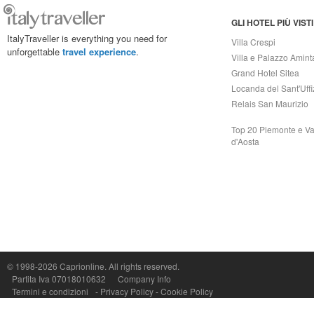
GLI HOTEL PIÙ VISTI
ItalyTraveller is everything you need for
Villa Crespi
unforgettable
travel experience
.
Villa e Palazzo Amint
Grand Hotel Sitea
Locanda del Sant'Uffi
Relais San Maurizio
Top 20 Piemonte e Va
d'Aosta
© 1998-2026
Caprionline
. All rights reserved.
Capri On Line Srl, Via Le Botteghe 10a - 80073 CAPRI (NA) Italy
Partita Iva 07018010632
Company Info
P.Iva, C.F. e n.Reg.Imprese Napoli: 07018010632 - Rea n.557643
Termini e condizioni
-
Privacy Policy
-
Cookie Policy