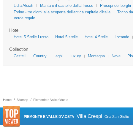
Lidia Alciati
Manta e il castello dell'affresco
Presepi dei borghi
Torino - tre giorni alla scoperta dell'antica capitale d'Italia
Torino da
Verde regale
Hotel
Hotel 5 Stelle Lusso
Hotel 5 stelle
Hotel 4 Stelle
Locande
Collection
Castelli
Country
Laghi
Luxury
Montagna
Neve
Pis
Home
Sitemap
Piemonte e Valle d'Aosta
Villa Crespi
PIEMONTE E VALLE D'AOSTA
Orta San Giulio