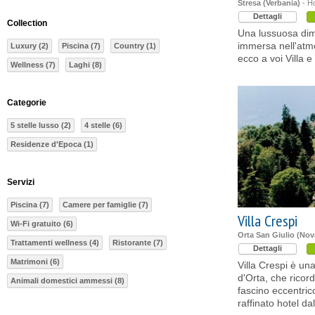
Stresa (Verbania)
- Ho
Dettagli
Collection
Una lussuosa di
immersa nell'atm
Luxury (2)
Piscina (7)
Country (1)
ecco a voi Villa 
Wellness (7)
Laghi (8)
Categorie
5 stelle lusso (2)
4 stelle (6)
Residenze d'Epoca (1)
Servizi
Piscina (7)
Camere per famiglie (7)
Villa Crespi
Wi-Fi gratuito (6)
Orta San Giulio (Nov
Trattamenti wellness (4)
Ristorante (7)
Dettagli
Matrimoni (6)
Villa Crespi è un
d'Orta, che ricor
Animali domestici ammessi (8)
fascino eccentric
raffinato hotel da