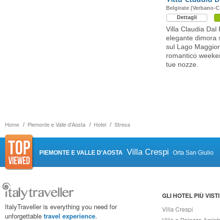
Belgirate (Verbano-
Dettagli
Villa Claudia Da
elegante dimora s
sul Lago Maggior
romantico weeken
tue nozze.
Home
Piemonte e Valle d'Aosta
Hotel
Stresa
Villa Crespi
PIEMONTE E VALLE D'AOSTA
Orta San Giulio
GLI HOTEL PIÙ VISTI
ItalyTraveller is everything you need for
Villa Crespi
unforgettable
travel experience
.
Villa e Palazzo Amint