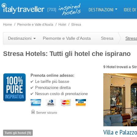
DESTINAZIONI
IDEE DI
[703]
Home
Piemonte e Valle d'Aosta
Hotel
Stresa
Destinazioni
Piemonte e Valle d'Aosta
Stresa
Stres
Stresa Hotels: Tutti gli hotel che ispirano
9 Hotel trovati a St
Prenota online adesso:
Le tariffe più basse
Prenotazione diretta
Nessun costo di prenotazione
Server sicuro
Villa e Palazz
Tutti gli hotel (9)