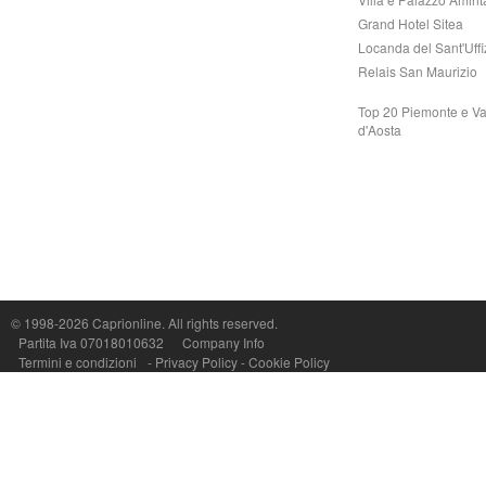
Grand Hotel Sitea
Locanda del Sant'Uffi
Relais San Maurizio
Top 20 Piemonte e Va
d'Aosta
Capri On Line Srl, Via Le Botteghe 10a - 80073 CAPRI (NA) Italy
P.Iva, C.F. e n.Reg.Imprese Napoli: 07018010632 - Rea n.557643
© 1998-2026
Caprionline
. All rights reserved.
Partita Iva 07018010632
Company Info
Termini e condizioni
-
Privacy Policy
-
Cookie Policy