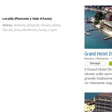
Località (Piemonte e Valle d'Aosta)
Stresa
Verbania
Belgirate
Novara
Biella
Vercelli
Ivrea
Monferrato
Aosta
Cogne
Grand Hotel D
Baveno (Verbania)
- H
Dettagli
Il Grand Hotel D
situato sulle spo
grande tradizione 
un rilassante sog