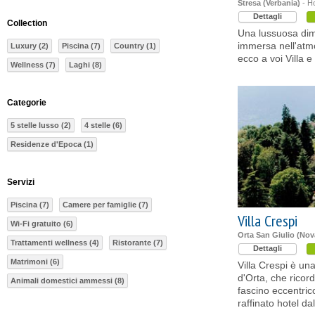
Stresa (Verbania)
- Ho
Dettagli
Collection
Una lussuosa di
immersa nell'atm
Luxury (2)
Piscina (7)
Country (1)
ecco a voi Villa 
Wellness (7)
Laghi (8)
Categorie
5 stelle lusso (2)
4 stelle (6)
Residenze d'Epoca (1)
Servizi
Piscina (7)
Camere per famiglie (7)
Villa Crespi
Wi-Fi gratuito (6)
Orta San Giulio (Nov
Trattamenti wellness (4)
Ristorante (7)
Dettagli
Matrimoni (6)
Villa Crespi è un
d'Orta, che ricor
Animali domestici ammessi (8)
fascino eccentric
raffinato hotel da