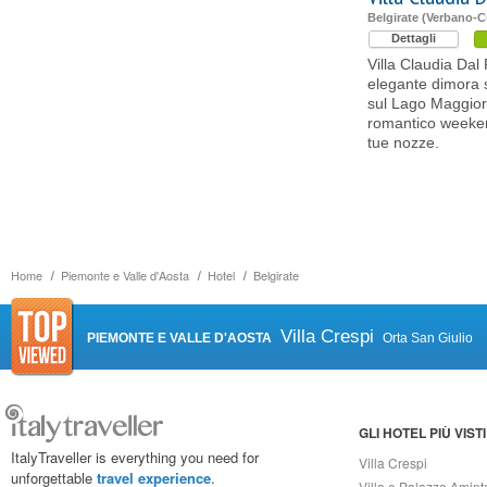
Belgirate (Verbano-
Dettagli
Villa Claudia Da
elegante dimora s
sul Lago Maggior
romantico weeken
tue nozze.
Home
Piemonte e Valle d'Aosta
Hotel
Belgirate
Villa Crespi
PIEMONTE E VALLE D'AOSTA
Orta San Giulio
GLI HOTEL PIÙ VISTI
ItalyTraveller is everything you need for
Villa Crespi
unforgettable
travel experience
.
Villa e Palazzo Amint