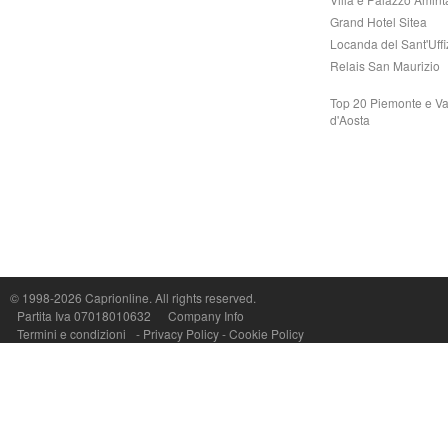
Grand Hotel Sitea
Locanda del Sant'Uffi
Relais San Maurizio
Top 20 Piemonte e Va
d'Aosta
Capri On Line Srl, Via Le Botteghe 10a - 80073 CAPRI (NA) Italy
P.Iva, C.F. e n.Reg.Imprese Napoli: 07018010632 - Rea n.557643
© 1998-2026
Caprionline
. All rights reserved.
Partita Iva 07018010632
Company Info
Termini e condizioni
-
Privacy Policy
-
Cookie Policy