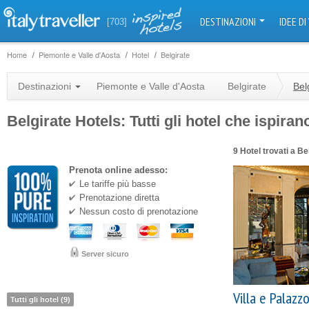
DESTINAZIONI
IDEE DI
[703]
Home
Piemonte e Valle d'Aosta
Hotel
Belgirate
Destinazioni
Piemonte e Valle d'Aosta
Belgirate
Bel
Belgirate Hotels: Tutti gli hotel che ispiran
9 Hotel trovati a Be
Prenota online adesso:
Le tariffe più basse
Prenotazione diretta
Nessun costo di prenotazione
Server sicuro
Villa e Palazz
Tutti gli hotel (9)