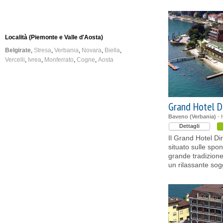
Località (Piemonte e Valle d'Aosta)
Belgirate
Stresa
Verbania
Novara
Biella
Vercelli
Ivrea
Monferrato
Cogne
Aosta
Grand Hotel D
Baveno (Verbania)
- H
Dettagli
Il Grand Hotel D
situato sulle spo
grande tradizione 
un rilassante sog