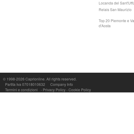
Locanda del Sant'Uffi
Relais San Maurizio
Top 20 Piemonte e Va
d'Aosta
Capri On Line Srl, Via Le Botteghe 10a - 80073 CAPRI (NA) Italy
P.Iva, C.F. e n.Reg.Imprese Napoli: 07018010632 - Rea n.557643
© 1998-2026
Caprionline
. All rights reserved.
Partita Iva 07018010632
Company Info
Termini e condizioni
-
Privacy Policy
-
Cookie Policy