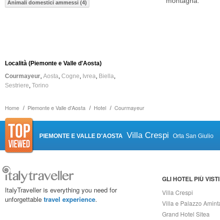
montagna.
Animali domestici ammessi (4)
Località (Piemonte e Valle d'Aosta)
Courmayeur
Aosta
Cogne
Ivrea
Biella
Sestriere
Torino
Home
Piemonte e Valle d'Aosta
Hotel
Courmayeur
Villa Crespi
PIEMONTE E VALLE D'AOSTA
Orta San Giulio
GLI HOTEL PIÙ VISTI
ItalyTraveller is everything you need for
Villa Crespi
unforgettable
travel experience
.
Villa e Palazzo Amint
Grand Hotel Sitea