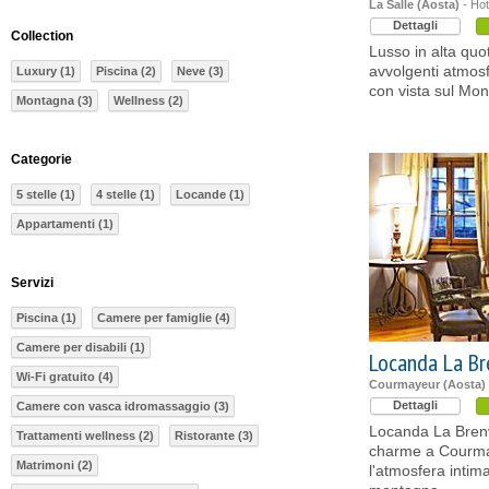
La Salle (Aosta)
- Hote
Dettagli
Collection
Lusso in alta quo
avvolgenti atmos
Luxury (1)
Piscina (2)
Neve (3)
con vista sul Mon
Montagna (3)
Wellness (2)
Categorie
5 stelle (1)
4 stelle (1)
Locande (1)
Appartamenti (1)
Servizi
Piscina (1)
Camere per famiglie (4)
Camere per disabili (1)
Locanda La B
Wi-Fi gratuito (4)
Courmayeur (Aosta)
Dettagli
Camere con vasca idromassaggio (3)
Locanda La Brenv
Trattamenti wellness (2)
Ristorante (3)
charme a Courmay
Matrimoni (2)
l'atmosfera intim