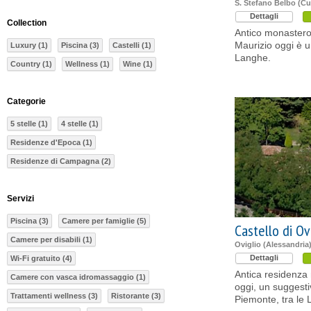
S. Stefano Belbo (C
Dettagli
Collection
Antico monastero 
Maurizio oggi è u
Luxury (1)
Piscina (3)
Castelli (1)
Langhe.
Country (1)
Wellness (1)
Wine (1)
Categorie
5 stelle (1)
4 stelle (1)
Residenze d'Epoca (1)
Residenze di Campagna (2)
Servizi
Piscina (3)
Camere per famiglie (5)
Castello di Ov
Camere per disabili (1)
Oviglio (Alessandria
Dettagli
Wi-Fi gratuito (4)
Antica residenza r
Camere con vasca idromassaggio (1)
oggi, un suggest
Trattamenti wellness (3)
Ristorante (3)
Piemonte, tra le 