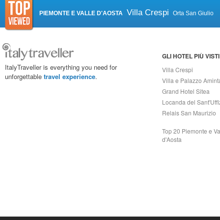
Villa Crespi
PIEMONTE E VALLE D'AOSTA
Orta San Giulio
GLI HOTEL PIÙ VISTI
ItalyTraveller is everything you need for
Villa Crespi
unforgettable
travel experience
.
Villa e Palazzo Amint
Grand Hotel Sitea
Locanda del Sant'Uffi
Relais San Maurizio
Top 20 Piemonte e Va
d'Aosta
Capri On Line Srl, Via Le Botteghe 10a - 80073 CAPRI (NA) Italy
P.Iva, C.F. e n.Reg.Imprese Napoli: 07018010632 - Rea n.557643