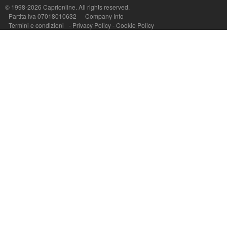
© 1998-2026
Caprionline
. All rights reserved.
Partita Iva 07018010632
Company Info
Termini e condizioni
-
Privacy Policy
-
Cookie Policy