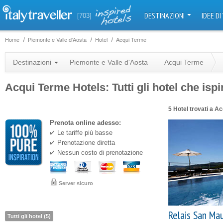
DESTINAZIONI
IDEE DI
[703]
Home
Piemonte e Valle d'Aosta
Hotel
Acqui Terme
Destinazioni
Piemonte e Valle d'Aosta
Acqui Terme
Acqui Terme Hotels: Tutti gli hotel che isp
5 Hotel trovati a A
Prenota online adesso:
Le tariffe più basse
Prenotazione diretta
Nessun costo di prenotazione
Server sicuro
Relais San Mau
Tutti gli hotel (5)