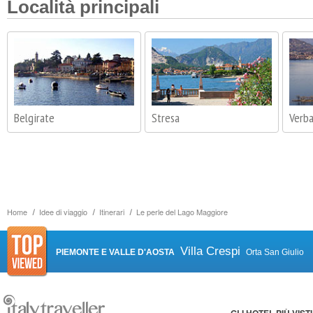
Località principali
Belgirate
Stresa
Verba
Home
Idee di viaggio
Itinerari
Le perle del Lago Maggiore
Villa Crespi
PIEMONTE E VALLE D'AOSTA
Orta San Giulio