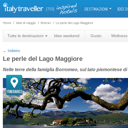
DESTINAZIONI
IDEE D
[703]
Home
Idee di viaggio
Itinerari
Le perle del Lago Maggiore
+
Tutte le destinazioni
Idee weekend
Gusto
Wellness
−
← Indietro
Le perle del Lago Maggiore
Nelle terre della famiglia Borromeo, sul lato piemontese d