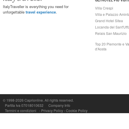
GLI HOTEL PIÙ VISTI
ItalyTraveller is everything you need for
Villa Crespi
unforgettable
travel experience
.
Villa e Palazzo Amint
Grand Hotel Sitea
Locanda del Sant'Uffi
Relais San Maurizio
Top 20 Piemonte e Va
d'Aosta
Capri On Line Srl, Via Le Botteghe 10a - 80073 CAPRI (NA) Italy
P.Iva, C.F. e n.Reg.Imprese Napoli: 07018010632 - Rea n.557643
© 1998-2026
Caprionline
. All rights reserved.
Partita Iva 07018010632
Company Info
Termini e condizioni
-
Privacy Policy
-
Cookie Policy