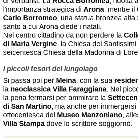
di Verbania. La
Rocca Borromea
, ridotta
l'importanza strategica di
Arona
, mentre il
Carlo Borromeo
, una statua bronzea alta 3
santo a cui Arona diede i natali.
Nel centro cittadino da non perdere la
Coll
di Maria Vergine
, la Chiesa dei Santissimi 
seicentesca Chiesa della Madonna di Lore
I piccoli tesori del lungolago
Si passa poi per
Meina
, con la sua
residen
la
neoclassica Villa Faraggiana
. Nel picc
la pena fermarsi per ammirare la
Settecen
di San Martino
, ma anche per immergersi 
ottocentesca del
Museo Manzoniano
, alle
Villa Stampa
dove lo scrittore soggiornò.