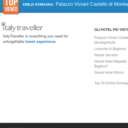
Palazzo Viviani Castello di Monteg
EMILIA ROMAGNA
GLI HOTEL PIÙ VISTI
ItalyTraveller is everything you need for
Palazzo Viviani Caste
unforgettable
travel experience
.
Montegridolfo
Locanda di Bagnara
Relais Varnello
Grand Hotel Majestic 
Baglioni"
Grand Hotel Rimini
Top 20 Emilia Roma
Capri On Line Srl, Via Le Botteghe 10a - 80073 CAPRI (NA) Italy
P.Iva, C.F. e n.Reg.Imprese Napoli: 07018010632 - Rea n.557643