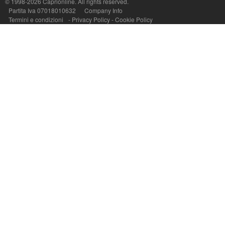
© 1998-2026
Caprionline
. All rights reserved.
Partita Iva 07018010632
Company Info
Termini e condizioni
-
Privacy Policy
-
Cookie Policy