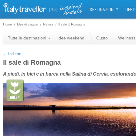
DESTINAZIONI
IDEE D
[703]
Home
Idee di viaggio
Natura
Il sale di Romagna
+
Tutte le destinazioni
Idee weekend
Gusto
Wellness
−
← Indietro
Il sale di Romagna
A piedi, in bici e in barca nella Salina di Cervia, esplorando i