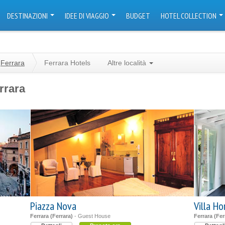
DESTINAZIONI
IDEE DI VIAGGIO
BUDGET
HOTEL COLLECTION
Ferrara
Ferrara Hotels
Altre località
errara
Piazza Nova
Villa Ho
Ferrara (Ferrara)
- Guest House
Ferrara (Fer