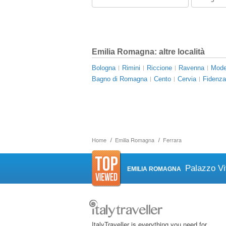
Emilia Romagna: altre località
Bologna
Rimini
Riccione
Ravenna
Mod
Bagno di Romagna
Cento
Cervia
Fidenza
Home
Emilia Romagna
Ferrara
Palazzo Vi
EMILIA ROMAGNA
ItalyTraveller is everything you need for