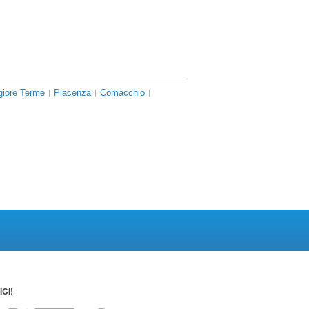
iore Terme
Piacenza
Comacchio
CI!