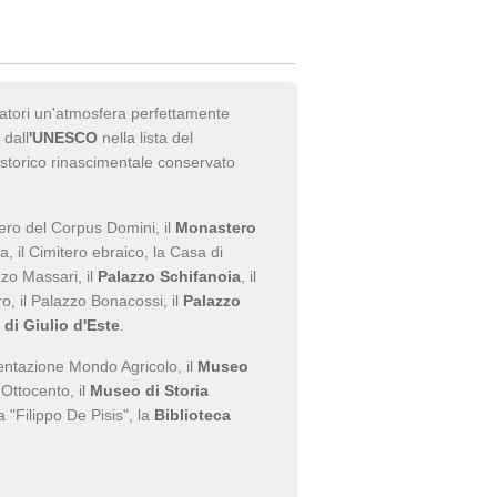
sitatori un'atmosfera perfettamente
 dall
'UNESCO
nella lista del
 storico rinascimentale conservato
tero del Corpus Domini, il
Monastero
a, il Cimitero ebraico, la Casa di
zzo Massari, il
Palazzo Schifanoia
, il
o, il Palazzo Bonacossi, il
Palazzo
 di Giulio d'Este
.
mentazione Mondo Agricolo, il
Museo
'Ottocento, il
Museo di Storia
"Filippo De Pisis", la
Biblioteca