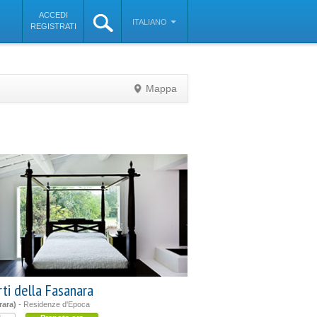
ACCEDI
ITALIANO
REGISTRATI
Mappa
©
OpenStreetMap
contributors
rti della Fasanara
rara)
- Residenze d'Epoca