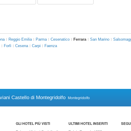
ena
Reggio Emilia
Parma
Cesenatico
Ferrara
San Marino
Salsomagg
Forlì
Cesena
Carpi
Faenza
viani Castello di Montegridolfo
Montegridolfo
GLI HOTEL PIÙ VISTI
ULTIMI HOTEL INSERITI
SEGUI