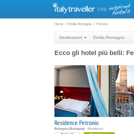
[703]
Home
Emilia Romagna
Ferrara
Destinazioni
Emilia Romagna
Ecco gli hotel più belli: F
Residence Petronio
Bologna (Bologna)
- Residence