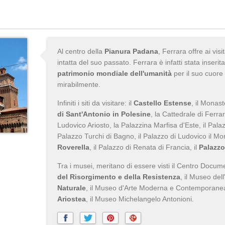
Al centro della
Pianura Padana
, Ferrara offre ai vi
intatta del suo passato. Ferrara è infatti stata inserita
patrimonio mondiale dell'umanità
per il suo cuore
mirabilmente.
Infiniti i siti da visitare: il
Castello Estense
, il Monas
di Sant'Antonio in Polesine
, la Cattedrale di Ferrar
Ludovico Ariosto, la Palazzina Marfisa d'Este, il Pala
Palazzo Turchi di Bagno, il Palazzo di Ludovico il Mor
Roverella
, il Palazzo di Renata di Francia, il
Palazzo
Tra i musei, meritano di essere visti il Centro Docu
del Risorgimento e della Resistenza
, il Museo dell
Naturale
, il Museo d'Arte Moderna e Contemporanea 
Ariostea
, il Museo Michelangelo Antonioni.