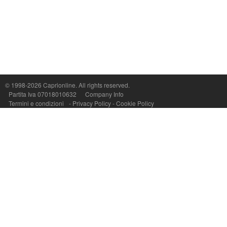
© 1998-2026
Caprionline
. All rights reserved.
Capri On Line Srl, Via Le Botteghe 10a - 80073 CAPRI (NA) Italy
Partita Iva 07018010632
Company Info
P.Iva, C.F. e n.Reg.Imprese Napoli: 07018010632 - Rea n.557643
Termini e condizioni
-
Privacy Policy
-
Cookie Policy