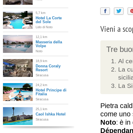
5,7 km
Hotel La Corte
del Sole
Vieni a sco
Lido di Noto
12,1 km
Masseria della
Volpe
Tre buon
Noto
Al ce
18,9 km
Donna Coraly
La cu
Resort
Siracusa
sicil
La Si
24,2 km
Hotel Principe di
Fitalia
Siracusa
Pietra cal
25,1 km
come uno s
Caol Ishka Hotel
Siracusa
Noto
: è i
Dépenda