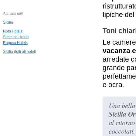
26,4 km
ristruttura
Grand Hotel
Minareto
tipiche del
Altri link utili
Siracusa
Sicilia
27,3 km
Toni chiari
Palazzo Cavalieri
Noto Hotels
Siracusa
Siracusa Hotels
Le camere
Ragusa Hotels
vacanza e
27,4 km
Sicilia (tutti gli hotel)
Le Case dello
arredate c
Zodiaco
Modica
grande par
27,7 km
perfettamen
Anime a Sud
e ocra.
Modica
Una bella 
Sicilia Or
al ritorno
coccolati.