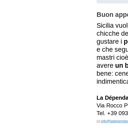
Buon appet
Sicilia vuo
chicche de
gustare i
p
e che seguo
mastri cioè
avere
un 
bene: cene
indimentica
La Dépend
Via Rocco Pi
Tel.
+39 093
info@ladependanc