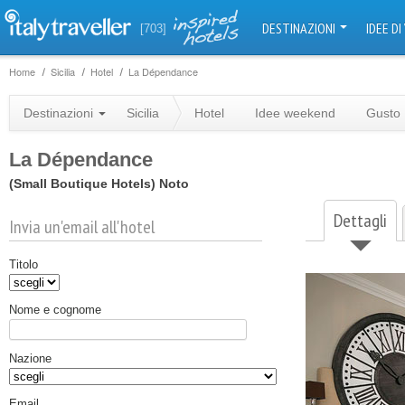
DESTINAZIONI
IDEE DI
[703]
Home
Sicilia
Hotel
La Dépendance
Destinazioni
Sicilia
Hotel
Idee weekend
Gusto
La Dépendance
(Small Boutique Hotels)
Noto
Dettagli
Invia un'email all'hotel
Titolo
Nome e cognome
Nazione
Email