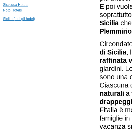
Masseria della
Siracusa Hotels
E poi vuol
Volpe
Noto Hotels
Noto
soprattutto
Sicilia (tutti gli hotel)
Sicilia
che 
49,8 km
Le Case dello
Plemmirio
Zodiaco
Modica
Circondat
49,9 km
di Sicilia
,
Locanda Don
Serafino
raffinata 
Ragusa
giardini. L
sono una 
Ciascuna c
naturali
a
drappeggi,
Fitalia è m
famiglie in
vacanza si