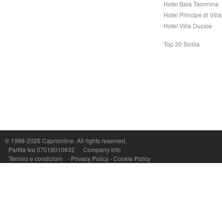
Hotel Baia Taormina
Hotel Principe di Vill
Hotel Villa Ducale
Top 20 Sicilia
Capri On Line Srl, Via Le Botteghe 10a - 80073 CAPRI (NA) Italy
P.Iva, C.F. e n.Reg.Imprese Napoli: 07018010632 - Rea n.557643
© 1998-2026
Caprionline
. All rights reserved.
Partita Iva 07018010632
Company Info
Termini e condizioni
-
Privacy Policy
-
Cookie Policy