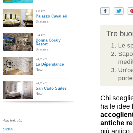
4,8 km
Palazzo Cavalieri
Siracusa
Tre buon
5,4 km
Donna Coraly
Resort
Le sp
Siracusa
Sapor
24,2 km
medi
La Dépendance
Un'oa
Noto
porte
24,2 km
San Carlo Suites
Noto
Chi sceglie
ha le idee
26,0 km
Hotel La Corte
accoglien
del Sole
Altri link utili
antiche r
Lido di Noto
Sicilia
più antico.
35,9 km