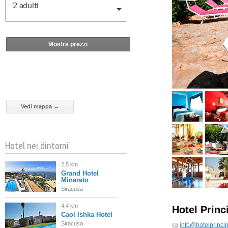
2
adulti
Mostra prezzi
Vedi mappa →
Hotel nei dintorni
2,5 km
Grand Hotel
Minareto
Siracusa
4,4 km
Hotel Princ
Caol Ishka Hotel
Siracusa
info@hotelprincip