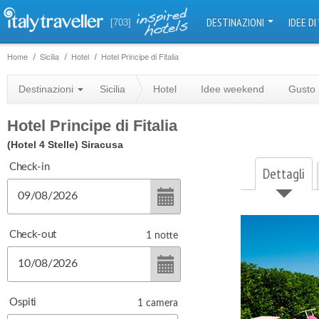
DESTINAZIONI
IDEE DI
[703]
Home
Sicilia
Hotel
Hotel Principe di Fitalia
Destinazioni
Sicilia
Hotel
Idee weekend
Gusto
Hotel Principe di Fitalia
(Hotel 4 Stelle)
Siracusa
Check-in
Dettagli
Check-out
1
notte
Ospiti
1
camera