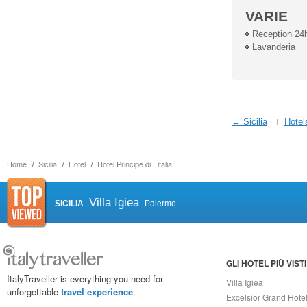
VARIE
Reception 24
Lavanderia
← Sicilia
Hotel
Home
Sicilia
Hotel
Hotel Principe di Fitalia
Villa Igiea
SICILIA
Palermo
GLI HOTEL PIÙ VISTI
ItalyTraveller is everything you need for
Villa Igiea
unforgettable
travel experience
.
Excelsior Grand Hote