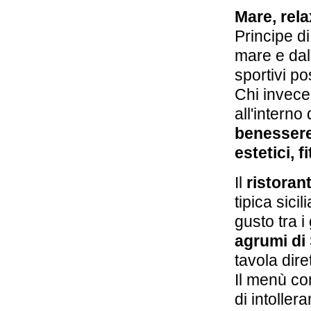
Mare, rel
Principe di
mare e da
sportivi p
Chi invece
all'interno
benesser
estetici, 
Il
ristoran
tipica sici
gusto tra i
agrumi di 
tavola dir
Il menù co
di intoller