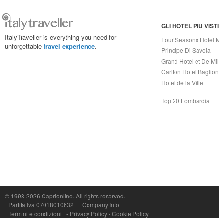
GLI HOTEL PIÙ VISTI
ItalyTraveller is everything you need for
Four Seasons Hotel 
unforgettable
travel experience
.
Principe Di Savoia
Grand Hotel et De Mi
Carlton Hotel Baglion
Hotel de la Ville
Top 20 Lombardia
© 1998-2026
Caprionline
. All rights reserved.
Capri On Line Srl, Via Le Botteghe 10a - 80073 CAPRI (NA) Italy
Partita Iva 07018010632
Company Info
P.Iva, C.F. e n.Reg.Imprese Napoli: 07018010632 - Rea n.557643
Termini e condizioni
-
Privacy Policy
-
Cookie Policy