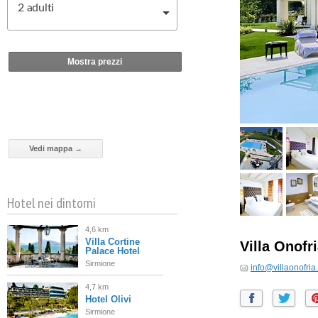
2
adulti
Mostra prezzi
Vedi mappa →
Hotel nei dintorni
4,6 km
Villa Cortine
Villa Onofr
Palace Hotel
Sirmione
info@villaonofri
4,7 km
Hotel Olivi
Sirmione