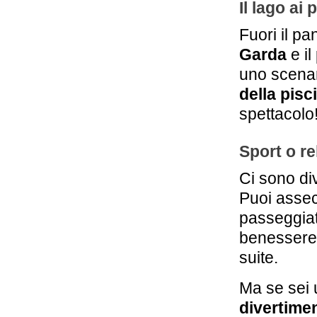
Il lago ai
Fuori il p
Garda
e il
uno scenar
della pisc
spettacolo
Sport o re
Ci sono di
Puoi asse
passeggiate
benesser
suite.
Ma se sei 
divertime