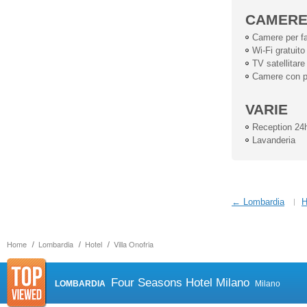
CAMER
Camere per fa
Wi-Fi gratuito
TV satellitare
Camere con pi
VARIE
Reception 24
Lavanderia
← Lombardia
H
Home
Lombardia
Hotel
Villa Onofria
Four Seasons Hotel Milano
LOMBARDIA
Milano