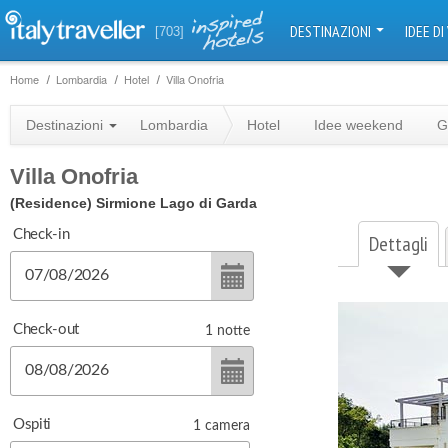
DESTINAZIONI
IDEE DI
[703]
Home
Lombardia
Hotel
Villa Onofria
Destinazioni
Lombardia
Hotel
Idee weekend
G
Villa Onofria
(Residence)
Sirmione Lago di Garda
Check-in
Dettagli
Check-out
1
notte
Ospiti
1
camera