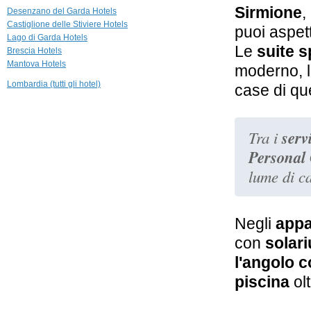
14,0 km
Sirmione
,
Desenzano del Garda Hotels
Hotel Regina
Castiglione delle Stiviere Hotels
Adelaide
puoi aspet
Lago di Garda Hotels
Garda
Le
suite s
Brescia Hotels
14,4 km
Mantova Hotels
moderno, l
Villa Cordevigo
Wine Relais
Lombardia (tutti gli hotel)
case di que
Cavaion Veronese
15,8 km
Madrigale The
servi
Tra i
Panoramic
Resort
Personal
Costermano
lume di c
Negli
appa
con
solari
l'angolo c
piscina
olt