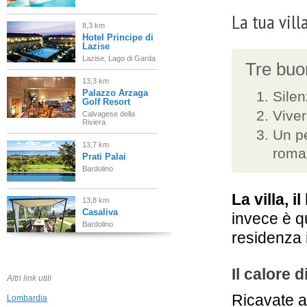
La tua vill
8,3 km
Hotel Principe di
Lazise
Lazise, Lago di Garda
Tre buon
13,3 km
Palazzo Arzaga
Silen
Golf Resort
Viver
Calvagese della
Riviera
Un pe
13,7 km
roma
Prati Palai
Bardolino
La villa, il
13,8 km
Casaliva
invece è q
Bardolino
residenza 
13,9 km
Relais Corte
Il calore 
Guastalla
Altri link utili
Sona Verona
Ricavate al
Lombardia