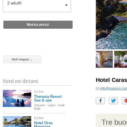
2
adulti
Mostra prezzi
Vedi mappa →
Hotel Cara
Hotel nei dintorni
info@carasco.co
3,1 km
Therasia Resort
Sea & spa
Vulcano - Lipari - Isole
Eolie
5,0 km
Tre buon
Hotel Orsa
Maggiore