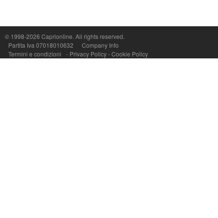
Capri On Line Srl, Via Le Botteghe 10a - 80073 CAPRI (NA) Italy
P.Iva, C.F. e n.Reg.Imprese Napoli: 07018010632 - Rea n.557643
© 1998-2026
Caprionline
. All rights reserved.
Partita Iva 07018010632
Company Info
Termini e condizioni
-
Privacy Policy
-
Cookie Policy