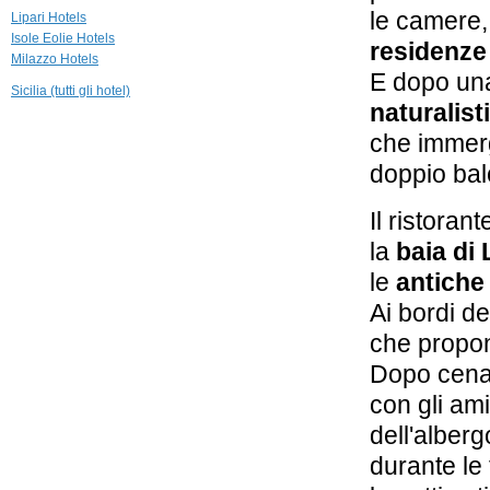
le camere,
Lipari Hotels
45,1 km
Isole Eolie Hotels
residenze 
Hotel Ossidiana
Milazzo Hotels
Stromboli - Isole Eolie
E dopo una
Sicilia (tutti gli hotel)
naturalist
che immerg
doppio bal
Il ristoran
la
baia di 
le
antiche 
Ai bordi de
che propone
Dopo cena g
con gli ami
dell'alber
durante le 