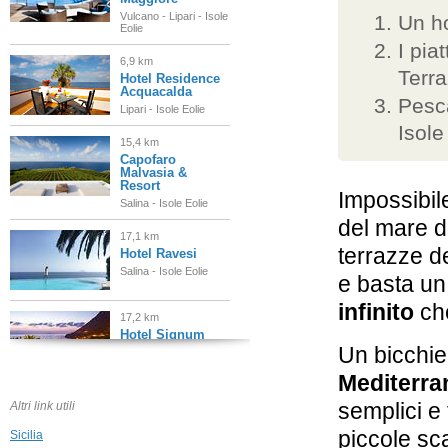
Vulcano - Lipari - Isole
Un ho
Eolie
I piat
6,9 km
Terra
Hotel Residence
Acquacalda
Pesca
Lipari - Isole Eolie
Isole
15,4 km
Capofaro
Malvasia &
Resort
Impossibil
Salina - Isole Eolie
del mare d
17,1 km
terrazze de
Hotel Ravesi
Salina - Isole Eolie
e basta un
infinito
che
17,2 km
Hotel Signum
Un bicchie
Malfa - Salina - Isole
Eolie
Mediterra
17,3 km
semplici e 
Altri link utili
Hotel Punta
Scario
piccole sca
Sicilia
Salina - Isole Eolie