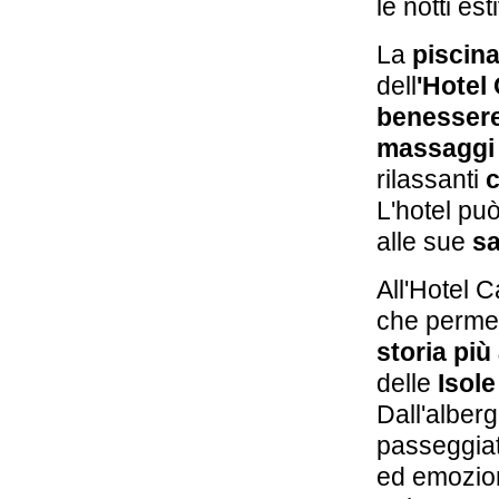
le notti est
La
piscin
dell
'Hotel
benesser
massaggi 
rilassanti
c
L'hotel pu
alle sue
sa
All'Hotel C
che permett
storia più
delle
Isole
Dall'alberg
passeggiat
ed emozio