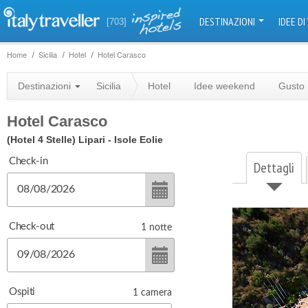
DESTINAZIONI
IDEE DI
[703]
Home
Sicilia
Hotel
Hotel Carasco
Destinazioni
Sicilia
Hotel
Idee weekend
Gusto
Hotel Carasco
(Hotel 4 Stelle)
Lipari - Isole Eolie
Check-in
Dettagli
Check-out
1
notte
Ospiti
1
camera