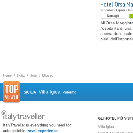
Hotel Orsa Ma
Vulcano - Lipari - Is
Dettagli
All'Orsa Maggiore
l'ospitalità di una
cucina delle isole 
piedi dell'impone
Home
Sicilia
Hotel
Milazzo
Villa Igiea
SICILIA
Palermo
GLI HOTEL PIÙ VISTI
ItalyTraveller is everything you need for
Villa Igiea
unforgettable
travel experience
.
Excelsior Grand Hote