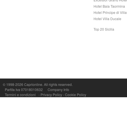
Hotel Baia Taormina
Hotel Principe di Vill
Hotel Villa Ducale
Top 20 Sicilia
Capri On Line Srl, Via Le Botteghe 10a - 80073 CAPRI (NA) Italy
P.Iva, C.F. e n.Reg.Imprese Napoli: 07018010632 - Rea n.557643
© 1998-2026
Caprionline
. All rights reserved.
Partita Iva 07018010632
Company Info
Termini e condizioni
-
Privacy Policy
-
Cookie Policy