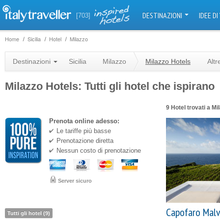
DESTINAZIONI
IDEE DI
[703]
Home
Sicilia
Hotel
Milazzo
Destinazioni
Sicilia
Milazzo
Milazzo Hotels
Altr
Milazzo Hotels: Tutti gli hotel che ispirano
9 Hotel trovati a Mi
Prenota online adesso:
Le tariffe più basse
Prenotazione diretta
Nessun costo di prenotazione
Server sicuro
Capofaro Malv
Tutti gli hotel (9)