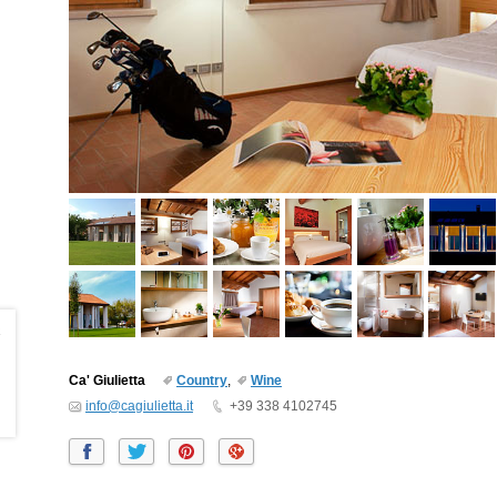
a
Ca' Giulietta
Country
,
Wine
info@cagiulietta.it
+39 338 4102745