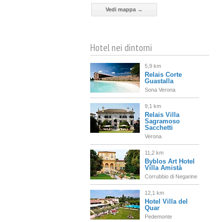
Vedi mappa →
Hotel nei dintorni
5,9 km
Relais Corte
Guastalla
Sona Verona
9,1 km
Relais Villa
Sagramoso
Sacchetti
Verona
11,2 km
Byblos Art Hotel
Villa Amistà
Corrubbio di Negarine
12,1 km
Hotel Villa del
Quar
Pedemonte