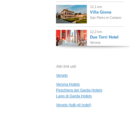
12,1 km
Villa Giona
San Pietro in Cariano
12,2 km
Due Torri Hotel
Verona
14,1 km
Hotel Principe di
Lazise
Altri link utili
Lazise, Lago di Garda
Veneto
15,9 km
Verona Hotels
Villa Cordevigo
Peschiera del Garda Hotels
Wine Relais
Lago di Garda Hotels
Cavaion Veronese
Veneto (tutti gli hotel)
19,5 km
Villa Onofria
Sirmione Lago di
Garda
21,3 km
Prati Palai