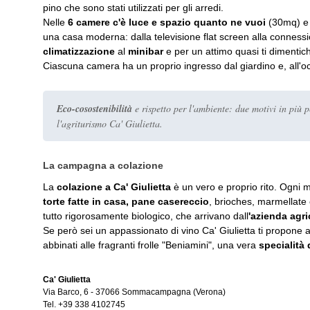
pino che sono stati utilizzati per gli arredi.
Nelle
6 camere c'è luce e spazio quanto ne vuoi
(30mq) e t
una casa moderna: dalla televisione flat screen alla connes
climatizzazione
al
minibar
e per un attimo quasi ti dimentich
Ciascuna camera ha un proprio ingresso dal giardino e, all'o
Eco-cosostenibilità
e rispetto per l'ambiente: due motivi in più p
l'agriturismo Ca' Giulietta.
La campagna a colazione
La
colazione a Ca' Giulietta
è un vero e proprio rito. Ogni m
torte fatte in casa, pane casereccio
, brioches, marmellate
tutto rigorosamente biologico, che arrivano dall
'azienda agri
Se però sei un appassionato di vino Ca' Giulietta ti propone
abbinati alle fragranti frolle
"Beniamini"
, una vera
specialità 
Ca' Giulietta
Via Barco, 6
-
37066
Sommacampagna
(Verona)
Tel.
+39 338 4102745