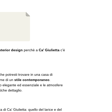
interior design
perchè a
Ca' Giulietta
c'è
che potresti trovare in una casa di
rme di un
stile contemporaneo
.
o elegante ed essenziale e le atmosfere
lche dettaglio.
i Ca' Giulietta: quello del larice e del