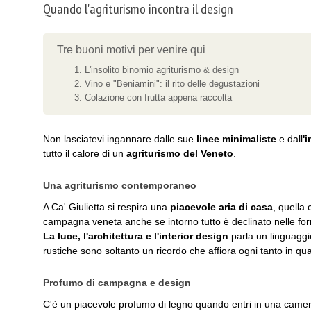
Quando l'agriturismo incontra il design
Tre buoni motivi per venire qui
L'insolito binomio agriturismo & design
Vino e "Beniamini": il rito delle degustazioni
Colazione con frutta appena raccolta
Non lasciatevi ingannare dalle sue
linee minimaliste
e dall
'
tutto il calore di un
agriturismo del Veneto
.
Una agriturismo contemporaneo
A Ca' Giulietta si respira una
piacevole aria di casa
, quella 
campagna veneta anche se intorno tutto è declinato nelle fo
La luce, l'architettura e l'interior design
parla un linguaggi
rustiche sono soltanto un ricordo che affiora ogni tanto in qua
Profumo di campagna e design
C'è un piacevole profumo di legno quando entri in una camera d