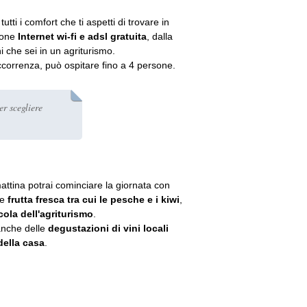
utti i comfort che ti aspetti di trovare in
sione
Internet wi-fi e adsl gratuita
, dalla
i che sei in un agriturismo.
ccorrenza, può ospitare fino a 4 persone.
er scegliere
attina potrai cominciare la giornata con
 e
frutta fresca tra cui le pesche e i kiwi
,
cola dell'agriturismo
.
 anche delle
degustazioni di vini locali
della casa
.