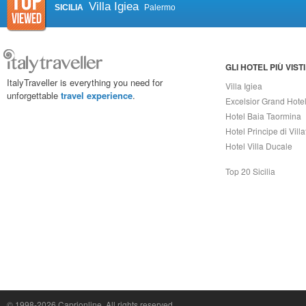
Villa Igiea
SICILIA
Palermo
GLI HOTEL PIÙ VISTI
ItalyTraveller is everything you need for
Villa Igiea
unforgettable
travel experience
.
Excelsior Grand Hote
Hotel Baia Taormina
Hotel Principe di Vill
Hotel Villa Ducale
Top 20 Sicilia
Capri On Line Srl, Via Le Botteghe 10a - 80073 CAPRI (NA) Italy
P.Iva, C.F. e n.Reg.Imprese Napoli: 07018010632 - Rea n.557643
© 1998-2026
Caprionline
. All rights reserved.