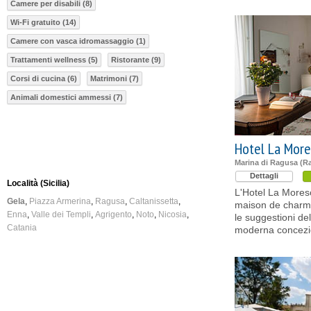
Camere per disabili (8)
Wi-Fi gratuito (14)
Camere con vasca idromassaggio (1)
Trattamenti wellness (5)
Ristorante (9)
Corsi di cucina (6)
Matrimoni (7)
Animali domestici ammessi (7)
Hotel La More
Marina di Ragusa (R
Dettagli
Località (Sicilia)
L'Hotel La Mores
Gela
Piazza Armerina
Ragusa
Caltanissetta
maison de charm
Enna
Valle dei Templi
Agrigento
Noto
Nicosia
le suggestioni de
Catania
moderna concezion