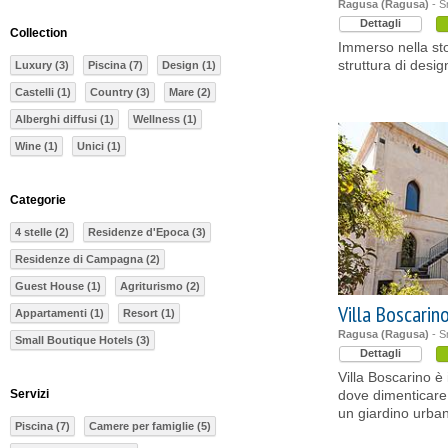
Ragusa (Ragusa)
- S
Dettagli
Collection
Immerso nella stor
struttura di desi
Luxury (3)
Piscina (7)
Design (1)
Castelli (1)
Country (3)
Mare (2)
Alberghi diffusi (1)
Wellness (1)
Wine (1)
Unici (1)
Categorie
4 stelle (2)
Residenze d'Epoca (3)
Residenze di Campagna (2)
Guest House (1)
Agriturismo (2)
Villa Boscarin
Appartamenti (1)
Resort (1)
Ragusa (Ragusa)
- S
Small Boutique Hotels (3)
Dettagli
Villa Boscarino è
Servizi
dove dimenticare i
un giardino urba
Piscina (7)
Camere per famiglie (5)