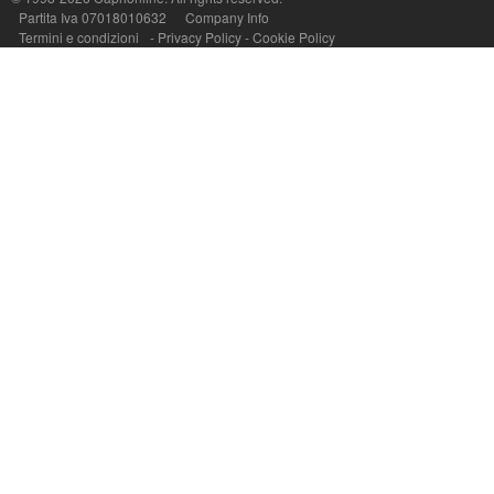
Partita Iva 07018010632
Company Info
Termini e condizioni
-
Privacy Policy
-
Cookie Policy