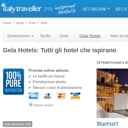
DESTINAZIONI
IDEE DI
[703]
Home
Sicilia
Hotel
Gela
Destinazioni
Sicilia
Gela
Gela Hotels
Altre loca
Gela Hotels: Tutti gli hotel che ispirano
15 Hotel trovati a G
Prenota online adesso:
Le tariffe più basse
Prenotazione diretta
Nessun costo di prenotazione
Server sicuro
Iblaresort
Tutti gli hotel (15)