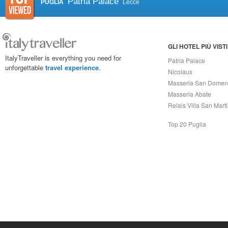
Patria Palace
PUGLIA
Lecce
GLI HOTEL PIÙ VISTI
ItalyTraveller is everything you need for
Patria Palace
unforgettable
travel experience
.
Nicolaus
Masseria San Domen
Masseria Abate
Relais Villa San Mart
Top 20 Puglia
Capri On Line Srl, Via Le Botteghe 10a - 80073 CAPRI (NA) Italy
P.Iva, C.F. e n.Reg.Imprese Napoli: 07018010632 - Rea n.557643