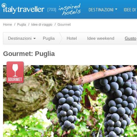
DESTINAZIONI
IDEE DI
[703]
Home
Puglia
Idee di viaggio
Gourmet
Destinazioni
Puglia
Hotel
Idee weekend
Gusto
Gourmet: Puglia