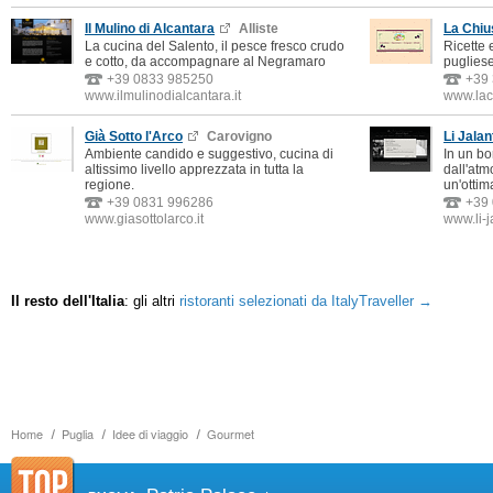
Il Mulino di Alcantara
Alliste
La Chiu
La cucina del Salento, il pesce fresco crudo
Ricette 
e cotto, da accompagnare al Negramaro
pugliese
+39 0833 985250
+39
www.ilmulinodialcantara.it
www.lac
Già Sotto l'Arco
Carovigno
Li Jala
Ambiente candido e suggestivo, cucina di
In un bo
altissimo livello apprezzata in tutta la
dall'atm
regione.
un'ottim
+39 0831 996286
+39
www.giasottolarco.it
www.li-j
Il resto dell'Italia
: gli altri
ristoranti selezionati da ItalyTraveller →
Home
Puglia
Idee di viaggio
Gourmet