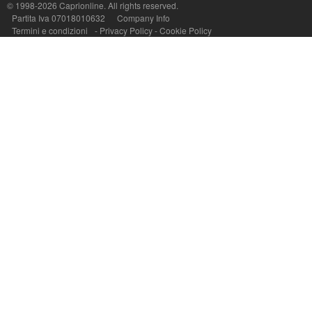
© 1998-2026
Caprionline
. All rights reserved.
Partita Iva 07018010632
Company Info
Termini e condizioni
-
Privacy Policy
-
Cookie Policy