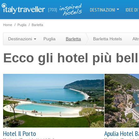
DESTINAZIONI
IDEE DI
[703]
Home
Puglia
Barletta
Destinazioni
Puglia
Barletta
Barletta Hotels
Alt
Ecco gli hotel più bell
Hotel Il Porto
Apulia Hotel B