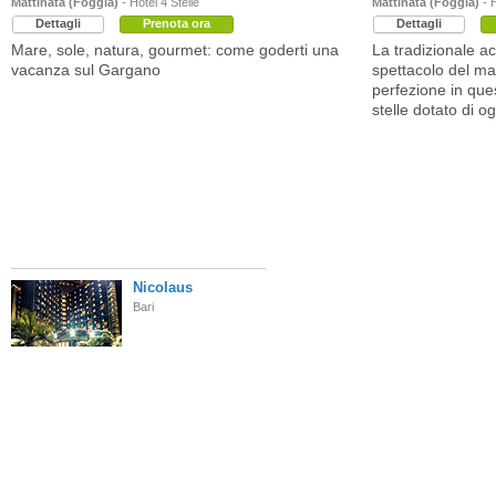
Mattinata (Foggia)
- Hotel 4 Stelle
Mattinata (Foggia)
- H
Dettagli
Prenota ora
Dettagli
Mare, sole, natura, gourmet: come goderti una
La tradizionale a
vacanza sul Gargano
spettacolo del mar
perfezione in que
stelle dotato di o
Nicolaus
Bari