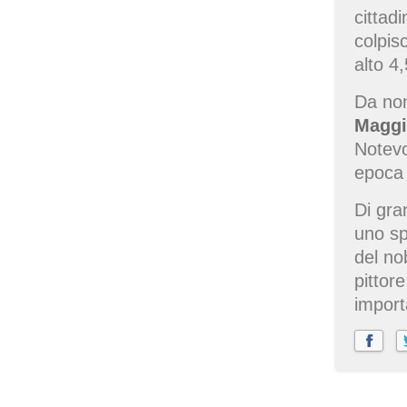
cittadi
colpis
alto 4
Da non
Maggi
Notevo
epoca 
Di gra
uno sp
del no
pittor
import