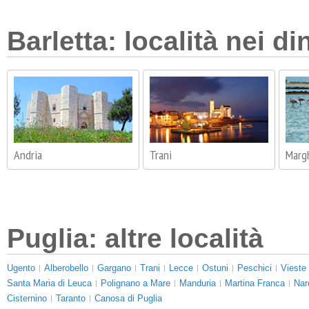
Barletta: località nei di
Andria
Trani
Margh
Puglia: altre località
Ugento
Alberobello
Gargano
Trani
Lecce
Ostuni
Peschici
Vieste
Santa Maria di Leuca
Polignano a Mare
Manduria
Martina Franca
Nar
Cisternino
Taranto
Canosa di Puglia