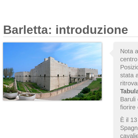
Barletta: introduzione
Nota 
centro
Posizi
stata 
ritrov
Tabul
Baruli
fiorir
È il 1
Spagn
cavali