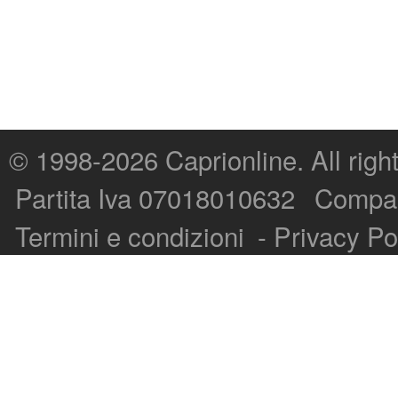
© 1998-2026
Caprionline
. All rig
Capri On Line Srl, Via Le Botteghe 10a - 80073 CAPRI (NA) Italy
Partita Iva 07018010632
Compan
P.Iva, C.F. e n.Reg.Imprese Napoli: 07018010632 - Rea n.557643
Termini e condizioni
-
Privacy Po