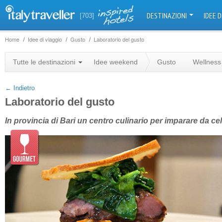
DESTINAZIONI
IDEE D
[703]
Home
Idee di viaggio
Gusto
Laboratorio del gusto
+
Tutte le destinazioni
Idee weekend
Gusto
Wellness
−
← Indietro
Laboratorio del gusto
In provincia di Bari un centro culinario per imparare da cel