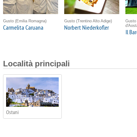
Gusto
(Emilia Romagna)
Gusto
(Trentino Alto Adige)
Gust
d'Aost
Carmelita Caruana
Norbert Niederkofler
Il Ba
Località principali
Ostuni