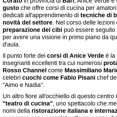
Corato
in provincia di
Bari
, Anice Verde è
gusto
che offre corsi di cucina per amatori
dedicati all'apprendimento di
tecniche di b
novità del settore
. Nel corso delle lezioni
preparazione dei cibi
può essere seguito 
per avere una visione in primo piano da qu
d'aula.
Il punto forte dei
corsi di Anice Verde
è la
insegnanti eccellenti tra cui numerosi
prot
Rosso Channel
come
Massimiliano Mario
celebri
cuochi come Fabio Pisani
chef del
"Aimo e Nadia"
.
Un altro fiore all'occhiello di questo centro 
"teatro di cucina"
, uno spettacolo che me
nomi della
ristorazione italiana e interna