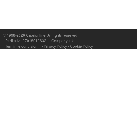
Capri On Line Srl, Via Le Botteghe 10a - 80073 CAPRI (NA) Italy
P.Iva, C.F. e n.Reg.Imprese Napoli: 07018010632 - Rea n.557643
© 1998-2026
Caprionline
. All rights reserved.
Partita Iva 07018010632
Company Info
Termini e condizioni
-
Privacy Policy
-
Cookie Policy