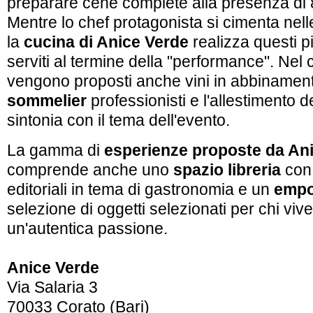
preparare cene complete alla presenza di 8
Mentre lo chef protagonista si cimenta nell
la
cucina di Anice Verde
realizza questi p
serviti al termine della
"performance"
. Nel 
vengono proposti anche vini in abbinament
sommelier
professionisti e l'allestimento de
sintonia con il tema dell'evento.
La gamma di
esperienze proposte da An
comprende anche uno
spazio libreria
con 
editoriali in tema di gastronomia e un
empo
selezione di oggetti selezionati per chi vi
un'autentica passione.
Anice Verde
Via Salaria 3
70033 Corato (Bari)