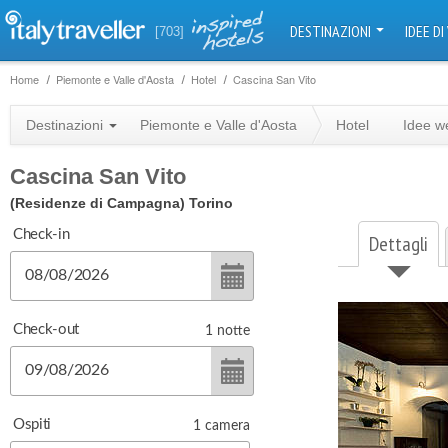
DESTINAZIONI
IDEE DI
[703]
Home
Piemonte e Valle d'Aosta
Hotel
Cascina San Vito
Destinazioni
Piemonte e Valle d'Aosta
Hotel
Idee w
Cascina San Vito
(Residenze di Campagna)
Torino
Check-in
Dettagli
Check-out
1
notte
Ospiti
1
camera