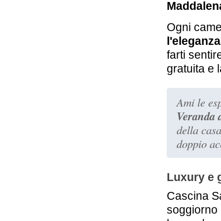
Maddalena
Ogni camer
l'eleganza
farti senti
gratuita e 
Ami le es
Veranda 
della casa
doppio acc
Luxury e 
Cascina San
soggiorno 