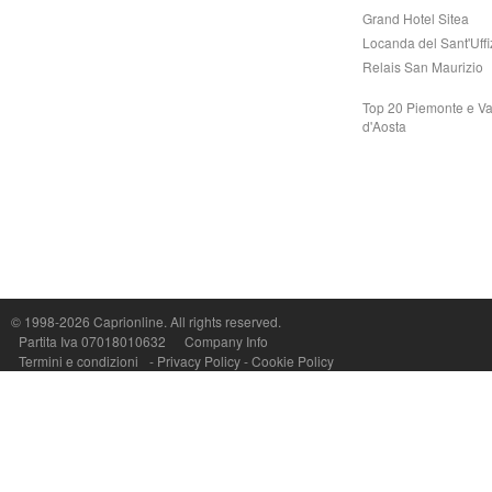
Grand Hotel Sitea
Locanda del Sant'Uffi
Relais San Maurizio
Top 20 Piemonte e Va
d'Aosta
© 1998-2026
Caprionline
. All rights reserved.
Capri On Line Srl, Via Le Botteghe 10a - 80073 CAPRI (NA) Italy
Partita Iva 07018010632
Company Info
P.Iva, C.F. e n.Reg.Imprese Napoli: 07018010632 - Rea n.557643
Termini e condizioni
-
Privacy Policy
-
Cookie Policy