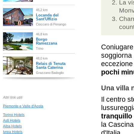
La vi
Monv
45,2 km
Locanda del
Char
Sant'Uffizio
Cioccaro di Penango
count
46,8 km
Borgo
Ramezzana
Coniugare 
Trino
soggiorna 
48,0 km
eccezione s
Relais di Tenuta
Santa Caterina
pochi minu
Grazzano Badoglio
Una villa 
Altri link utili
Il centro s
lussureggia
Piemonte e Valle d'Aosta
tranquillo
Torino Hotels
Asti Hotels
la Cascina
Alba Hotels
d'Italia.
Ivrea Hotels