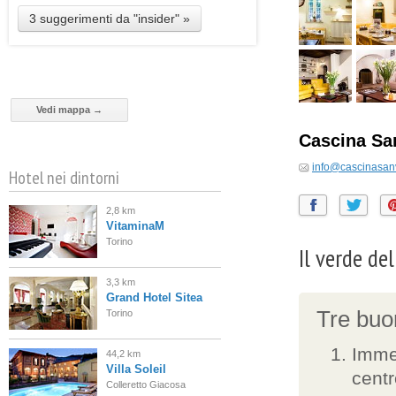
3 suggerimenti da "insider" »
Vedi mappa →
Cascina Sa
info@cascinasanvi
Hotel nei dintorni
2,8 km
VitaminaM
Torino
Il verde del
3,3 km
Grand Hotel Sitea
Tre buon
Torino
Immer
44,2 km
Villa Soleil
centr
Colleretto Giacosa