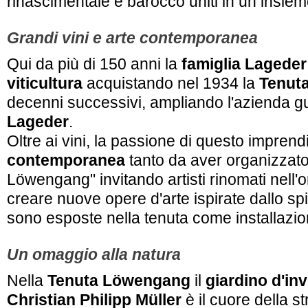
rinascimentale e barocco uniti in un insie
Grandi vini e arte contemporanea
Qui da più di 150 anni la
famiglia Lageder
viticultura
acquistando nel 1934 la
Tenut
decenni successivi, ampliando l'azienda g
Lageder
.
Oltre ai vini, la passione di questo imprend
contemporanea
tanto da aver organizzato
Löwengang"
invitando artisti rinomati nel
creare nuove opere d'arte ispirate dallo spi
sono esposte nella tenuta come installazio
Un omaggio alla natura
Nella
Tenuta Löwengang
il
giardino d'in
Christian Philipp Müller
è il cuore della s