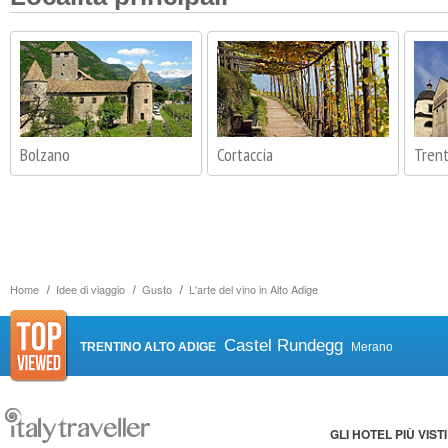
Bolzano
Cortaccia
Tren
Home
Idee di viaggio
Gusto
L'arte del vino in Alto Adige
Castel Rundegg
TRENTINO ALTO ADIGE
Merano
GLI HOTEL PIÙ VISTI