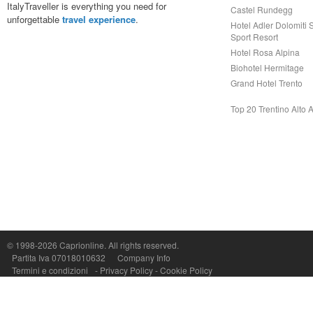
ItalyTraveller is everything you need for
Castel Rundegg
unforgettable
travel experience
.
Hotel Adler Dolomiti 
Sport Resort
Hotel Rosa Alpina
Biohotel Hermitage
Grand Hotel Trento
Top 20 Trentino Alto 
Capri On Line Srl, Via Le Botteghe 10a - 80073 CAPRI (NA) Italy
P.Iva, C.F. e n.Reg.Imprese Napoli: 07018010632 - Rea n.557643
© 1998-2026
Caprionline
. All rights reserved.
Partita Iva 07018010632
Company Info
Termini e condizioni
-
Privacy Policy
-
Cookie Policy