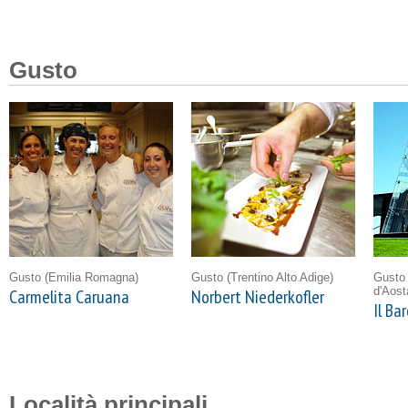
Gusto
Gusto
(Emilia Romagna)
Gusto
(Trentino Alto Adige)
Gust
d'Aost
Carmelita Caruana
Norbert Niederkofler
Il Ba
Località principali