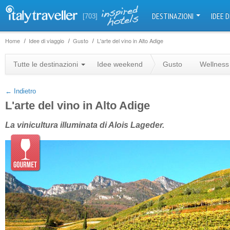
DESTINAZIONI
IDEE D
[703]
Home
Idee di viaggio
Gusto
L'arte del vino in Alto Adige
+
Tutte le destinazioni
Idee weekend
Gusto
Wellness
−
← Indietro
L'arte del vino in Alto Adige
La vinicultura illuminata di Alois Lageder.