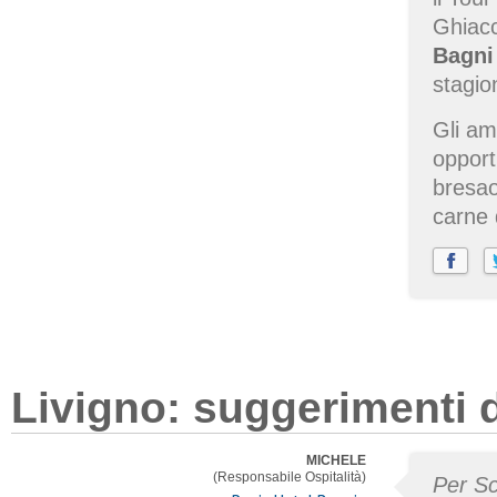
Ghiacc
Bagni
stagio
Gli am
opport
bresaol
carne 
Livigno: suggerimenti d
MICHELE
(Responsabile Ospitalità)
Per Sc