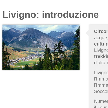
Livigno: introduzione
Circo
acque,
cultu
Livigno
trekk
d'alta
Livign
l'Imma
l'Imma
Socco
Numero
il Tour