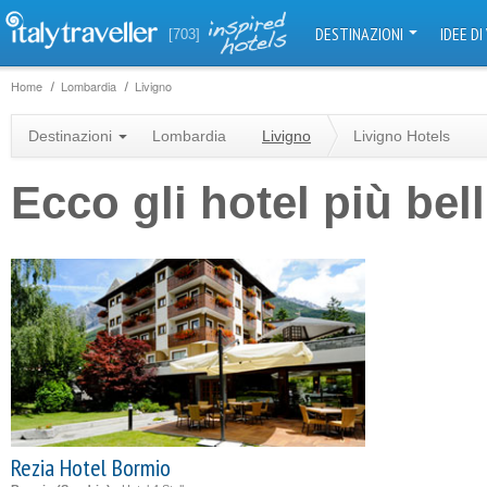
DESTINAZIONI
IDEE DI
[703]
Home
Lombardia
Livigno
Destinazioni
Lombardia
Livigno
Livigno Hotels
Ecco gli hotel più bell
Rezia Hotel Bormio