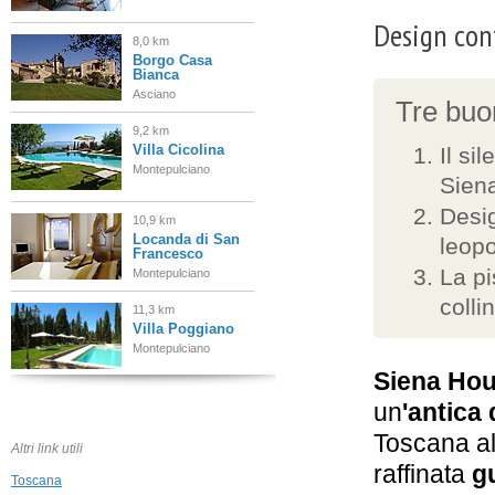
Design con
8,0 km
Borgo Casa
Bianca
Asciano
Tre buon
9,2 km
Villa Cicolina
Il si
Montepulciano
Sien
Desi
10,9 km
Locanda di San
leopo
Francesco
La pi
Montepulciano
colli
11,3 km
Villa Poggiano
Montepulciano
Siena Ho
11,6 km
un
'antica
Montorio
Toscana al
Montepulciano
Altri link utili
raffinata
g
Toscana
13,3 km