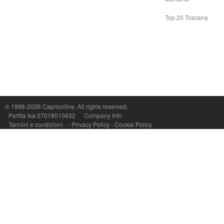
Top 20 Toscana
© 1998-2026
Caprionline
. All rights reserved.
Capri On Line Srl, Via Le Botteghe 10a - 80073 CAPRI (NA) Italy
Partita Iva 07018010632
Company Info
P.Iva, C.F. e n.Reg.Imprese Napoli: 07018010632 - Rea n.557643
Termini e condizioni
-
Privacy Policy
-
Cookie Policy