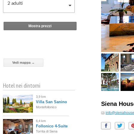
2
adulti
Mostra prezzi
Vedi mappa →
Hotel nei dintorni
3,9 km
Villa San Sanino
Siena Hou
Montefollonico
info@sienahouse
6,4 km
Follonico 4-Suite
Torrita di Siena