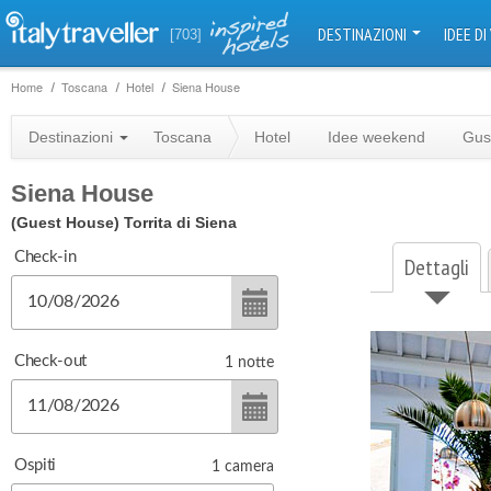
DESTINAZIONI
IDEE DI
[703]
Home
Toscana
Hotel
Siena House
Destinazioni
Toscana
Hotel
Idee weekend
Gus
Siena House
(Guest House)
Torrita di Siena
Check-in
Dettagli
Check-out
1
notte
Ospiti
1
camera