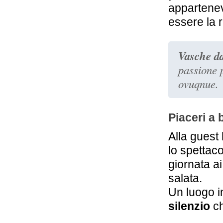
appartenev
essere la 
Vasche da
passione 
ovuqnue.
Piaceri a 
Alla gues
lo spettac
giornata ai
salata.
Un luogo i
silenzio
ch