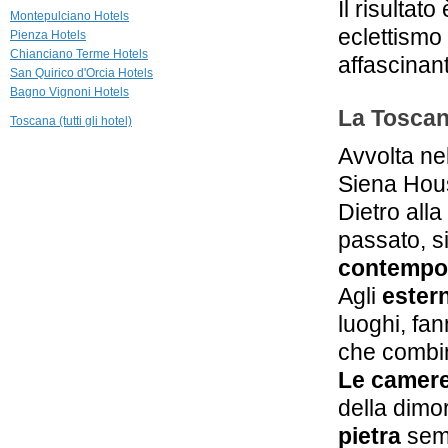
Il risultat
Antica Casa i
Montepulciano Hotels
Sucinelli
eclettismo 
Pienza Hotels
Serre di Rapolano
Chianciano Terme Hotels
affascinant
San Quirico d'Orcia Hotels
13,7 km
Bagno Vignoni Hotels
La Casa di
Adelina
La Toscan
Toscana (tutti gli hotel)
Monticchiello, Pienza
Avvolta nel
14,5 km
Casa di Bacco
Siena Hous
Montepulciano
Dietro alla
passato, s
contempo
Agli
estern
luoghi, fa
che combin
Le camere
della dimo
pietra
semb