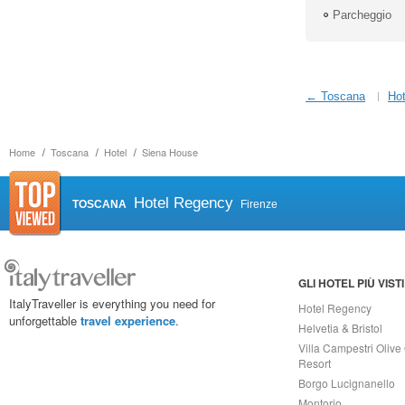
Parcheggio
← Toscana
Hot
Home
Toscana
Hotel
Siena House
Hotel Regency
TOSCANA
Firenze
GLI HOTEL PIÙ VISTI
ItalyTraveller is everything you need for
Hotel Regency
unforgettable
travel experience
.
Helvetia & Bristol
Villa Campestri Olive 
Resort
Borgo Lucignanello
Montorio