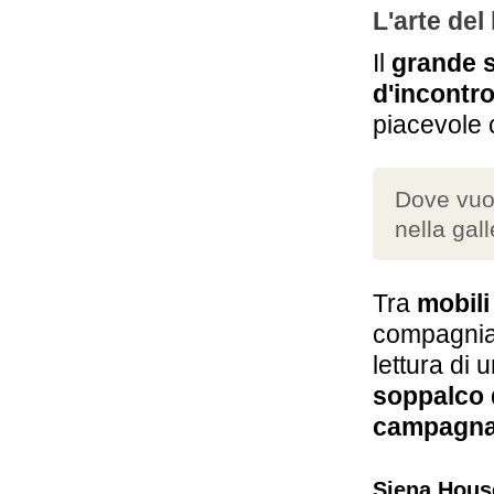
L'arte del
Il
grande s
d'incontr
piacevole 
Dove vuoi
nella gall
Tra
mobili 
compagnia
lettura di 
soppalco
campagna 
Siena Hous