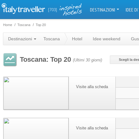
DESTINAZIONI
IDEE DI
[703]
Home
Toscana
Top 20
Destinazioni
Toscana
Hotel
Idee weekend
Gus
Toscana: Top 20
Scegli la de
(Ultimi 30 giorni)
Visite alla scheda
Visite alla scheda