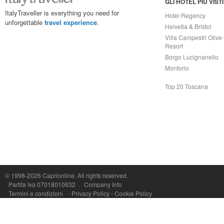
GLI HOTEL PIÙ VISTI
ItalyTraveller is everything you need for
Hotel Regency
unforgettable
travel experience
.
Helvetia & Bristol
Villa Campestri Olive 
Resort
Borgo Lucignanello
Montorio
Top 20 Toscana
© 1998-2026
Caprionline
. All rights reserved.
Capri On Line Srl, Via Le Botteghe 10a - 80073 CAPRI (NA) Italy
Partita Iva 07018010632
Company Info
P.Iva, C.F. e n.Reg.Imprese Napoli: 07018010632 - Rea n.557643
Termini e condizioni
-
Privacy Policy
-
Cookie Policy