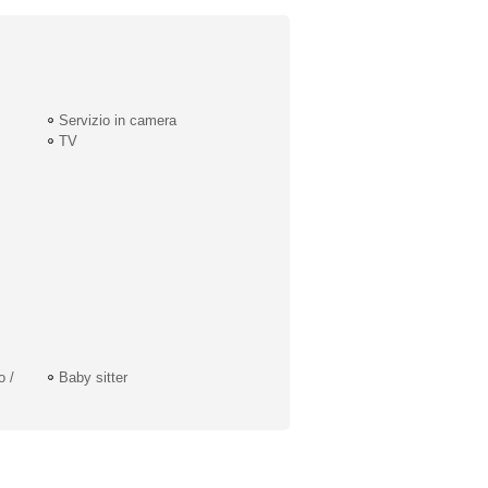
Servizio in camera
TV
o /
Baby sitter