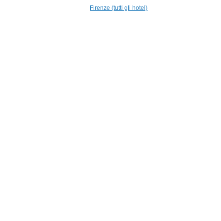
820 m
Firenze (tutti gli hotel)
Relais Santa
Croce
Firenze
930 m
Hotel Londra
Firenze
965 m
Hotel Montebello
Splendid
Firenze