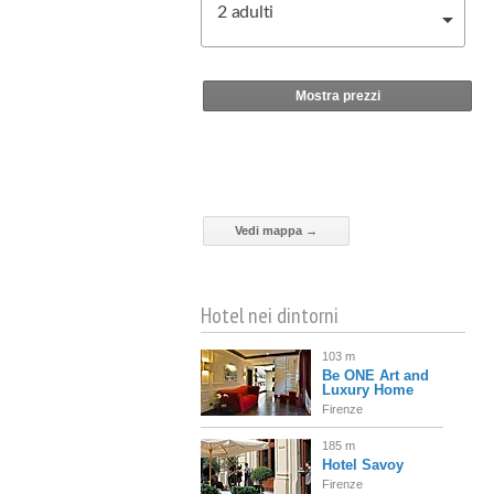
2
adulti
Mostra prezzi
Vedi mappa →
Hotel nei dintorni
103 m
Be ONE Art and
Luxury Home
Firenze
185 m
Hotel Savoy
Firenze