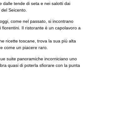
dalle tende di seta e nei salotti dai
i del Seicento.
 oggi, come nel passato, si incontrano
li fiorentini. Il ristorante è un capolavoro a
che ricette toscane, trova la sua più alta
re come un piacere raro.
le due suite panoramiche incorniciano uno
ra quasi di poterla sfiorare con la punta