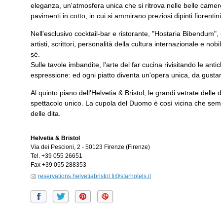
eleganza, un'atmosfera unica che si ritrova nelle belle camere 
pavimenti in cotto, in cui si ammirano preziosi dipinti fiorentin
Nell'esclusivo cocktail-bar e ristorante, "Hostaria Bibendum",
artisti, scrittori, personalità della cultura internazionale e nobi
sé.
Sulle tavole imbandite, l'arte del far cucina rivisitando le anti
espressione: ed ogni piatto diventa un'opera unica, da gusta
Al quinto piano dell'Helvetia & Bristol, le grandi vetrate del
spettacolo unico. La cupola del Duomo è così vicina che semb
delle dita.
Helvetia & Bristol
Via dei Pescioni, 2
-
50123
Firenze
(Firenze)
Tel.
+39 055 26651
Fax
+39 055 288353
reservations.helvetiabristol.fi@starhotels.it