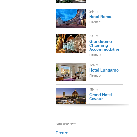
244 m
Hotel Roma
Firenze
331 m
Granduomo
Charming
Accommodation
Firenze
425 m
Hotel Lungarno
Firenze
454 m
Grand Hotel
Cavour
Firenze
604 m
Palazzo Tolomei
Altri link utili
Firenze
Firenze