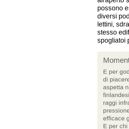
all'aperto 
44,7 km
possono es
Palazzo San
Lorenzo
diversi po
Colle Val d'Elsa
lettini, sd
stesso edif
spogliatoi 
Momenti
E per god
di piacere
aspetta n
finlandes
raggi infr
pressione
efficace 
E per chi