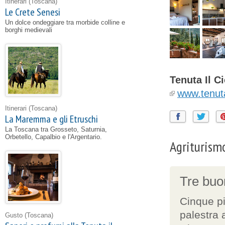
Itinerari
(Toscana)
Le Crete Senesi
Un dolce ondeggiare tra morbide colline e
borghi medievali
Tenuta Il C
www.tenut
Itinerari
(Toscana)
La Maremma e gli Etruschi
La Toscana tra Grosseto, Saturnia,
Orbetello, Capalbio e l'Argentario.
Agriturism
Tre buon
Cinque p
palestra 
Gusto
(Toscana)