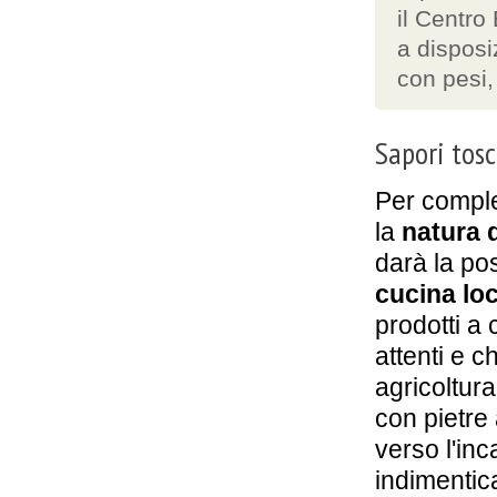
il Centro
a dispos
con pesi,
Sapori tos
Per comple
la
natura 
darà la pos
cucina lo
prodotti a
attenti e 
agricoltura
con pietre 
verso l'in
indimentic