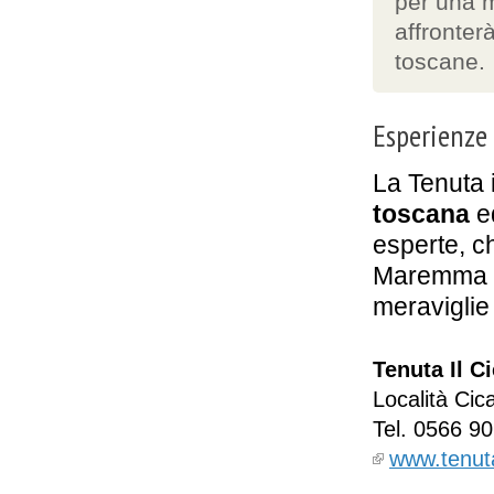
per una 
affronterà
toscane.
Esperienze
La Tenuta 
toscana
e
esperte, ch
Maremma e
meraviglie 
Tenuta Il C
Località Cica
Tel.
0566 9
www.tenut