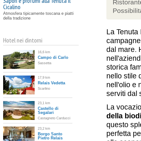
Sapori e profumi alla Tenuta il
Ristorant
Cicalino
Possibilit
Atmosfera tipicamente toscana e piatti
della tradizione
La Tenuta 
Hotel nei dintorni
campagne i
dal mare. 
16,6 km
nell'aziend
Campo di Carlo
Sassetta
storica fam
nello stile
17,9 km
Relais Vedetta
nell'olio e
Scarlino
serviti dal
23,1 km
La vocazio
Castello di
Segalari
della biod
Castagneto Carducci
questo spl
23,2 km
perfetta p
Borgo Santo
Pietro Relais