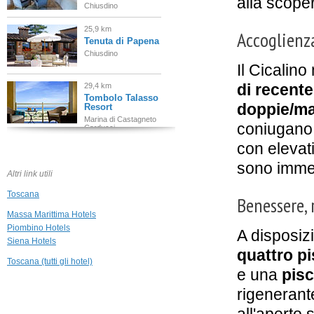
alla scoper
Chiusdino
25,9 km
Accoglienza
Tenuta di Papena
Chiusdino
Il Cicalino
di recente
29,4 km
Tombolo Talasso
doppie/ma
Resort
Marina di Castagneto
coniugano i
Carducci
con elevati
29,5 km
Golf Hotel Punta
sono immer
Ala
Altri link utili
Punta Ala
Toscana
Benessere, 
41,3 km
Massa Marittima Hotels
La Pieve Casale
Piombino Hotels
di Charme
A disposizi
Siena Hotels
Colle Val D'Elsa
quattro p
Toscana (tutti gli hotel)
43,4 km
e una
pisc
Relais La Costa
Monteriggioni
rigenerant