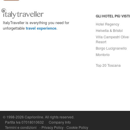
GLI HOTEL PIÙ VISTI
ItalyTraveller is everything you need for
Hotel Regency
unforgettable
travel experience
.
Helvetia & Bristol
Villa Campestri Olive 
Resort
Borgo Lucignanello
Montorio
Top 20 Toscana
Capri On Line Srl, Via Le Botteghe 10a - 80073 CAPRI (NA) Italy
P.Iva, C.F. e n.Reg.Imprese Napoli: 07018010632 - Rea n.557643
© 1998-2026
Caprionline
. All rights reserved.
Partita Iva 07018010632
Company Info
Termini e condizioni
-
Privacy Policy
-
Cookie Policy