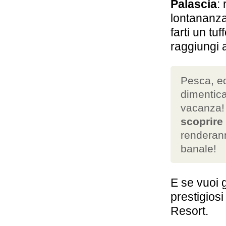
Palascìa
:
lontananza 
farti un tu
raggiungi 
Pesca, eq
dimentic
vacanza
scoprire 
renderan
banale!
E se vuoi 
prestigiosi
Resort.