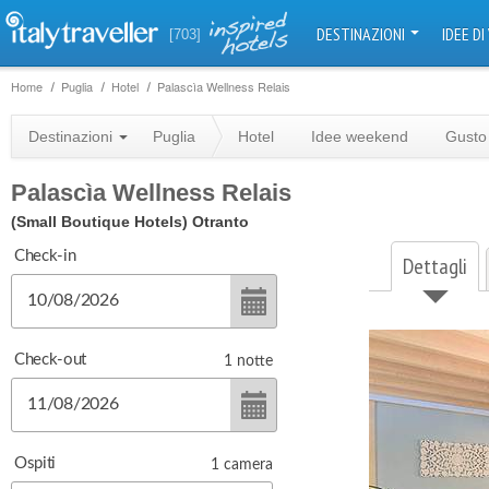
DESTINAZIONI
IDEE DI
[703]
Home
Puglia
Hotel
Palascìa Wellness Relais
Destinazioni
Puglia
Hotel
Idee weekend
Gusto
Palascìa Wellness Relais
(Small Boutique Hotels)
Otranto
Check-in
Dettagli
Check-out
1
notte
Ospiti
1
camera