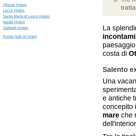
18,4 km
Otranto Hotels
tratt
Marenea Suite
Lecce Hotels
Hotel
Santa Maria di Leuca Hotels
Marina di Marittima,
Diso
Nardò Hotels
La splendi
Gallipoli Hotels
36,7 km
incontami
Masseria & Spa
Puglia (tutti gli hotel)
Luciagiovanni
paesaggio
Lecce
costa di
Ot
37,3 km
Patria Palace
Lecce
Salento e
Una vacanz
sperimentar
e antiche t
concepito 
mare
che r
dell'interi