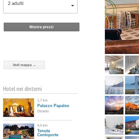
2
adulti
Mostra prezzi
Vedi mappa →
Hotel nei dintorni
1,7 km
Palazzo Papaleo
Otranto
4,0 km
Tenuta
Centoporte