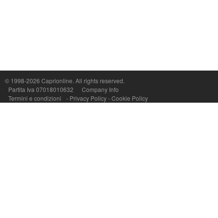
Capri On Line Srl, Via Le Botteghe 10a - 80073 CAPRI (NA) Italy
P.Iva, C.F. e n.Reg.Imprese Napoli: 07018010632 - Rea n.557643
© 1998-2026
Caprionline
. All rights reserved.
Partita Iva 07018010632
Company Info
Termini e condizioni
-
Privacy Policy
-
Cookie Policy