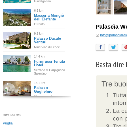
Giurdignano
6,9 km
Masseria Mongiò
dell’Elefante
Otranto
Palascìa W
9,2 km
info@palasciarel
Palazzo Ducale
Venturi
Minervino di Lecce
14,4 km
Basta dire 
Furnirussi Tenuta
Hotel
Serrano di Carpignano
Salentino
Tre buon
16,1 km
Palazzo
Guglielmo
Tutta
Vignacastrisi
intor
17,9 km
La ca
La Macchiola
Altri link utili
Spongano
con p
Puglia
Tre r