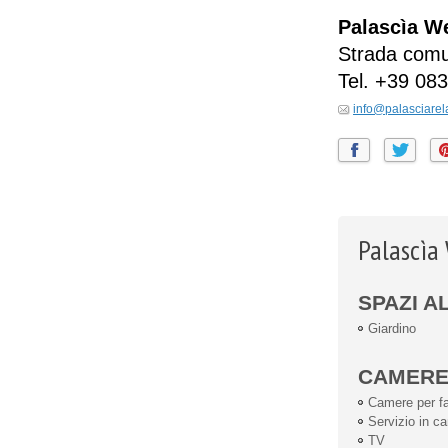
Palascìa We
Strada comun
Tel.
+39 083
info@palasciarel
Palascìa 
SPAZI A
Giardino
CAMER
Camere per fa
Servizio in c
TV