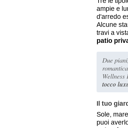
Tre le tipo
ampie e lu
d'arredo e
Alcune stan
travi a vis
patio priv
Due piani,
romantica
Wellness R
tocco lux
Il tuo gia
Sole, mare
puoi averl