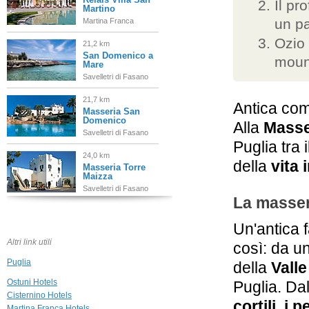
Il pr
Martino
un p
Martina Franca
Ozio 
21,2 km
San Domenico a
mount
Mare
Savelletri di Fasano
21,7 km
Antica co
Masseria San
Domenico
Alla
Masse
Savelletri di Fasano
Puglia tra i
24,0 km
della
vita
Masseria Torre
Maizza
Savelletri di Fasano
La masser
24,6 km
Masseria Torre
Un'antica f
Coccaro
Altri link utili
così: da un
Savelletri di Fasano
Puglia
della
Valle 
24,8 km
Borgo Egnazia
Ostuni Hotels
Puglia. Dal
Savelletri di Fasano
Cisternino Hotels
cortili, i p
Martina Franca Hotels