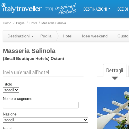
DESTINAZIONI
IDEE DI
[703]
Home
Puglia
Hotel
Masseria Salinola
Destinazioni
Puglia
Hotel
Idee weekend
Gusto
Masseria Salinola
(Small Boutique Hotels)
Ostuni
Dettagli
Invia un'email all'hotel
Titolo
Nome e cognome
Nazione
Email