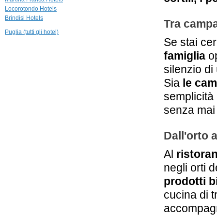
Locorotondo Hotels
25,5 km
Brindisi Hotels
Masseria Cimino
Tra camp
Savelletri di Fasano
Puglia (tutti gli hotel)
Se stai c
25,8 km
famiglia
op
Masseria
Alchimia
silenzio di
Fasano
Sia
le cam
semplicità
senza mai 
Dall'orto 
Al
ristora
negli orti 
prodotti b
cucina di t
accompagna