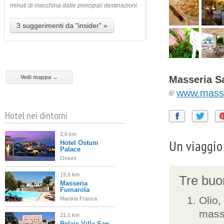
minuti di macchina dalle principali destinazioni.
3 suggerimenti da "insider" »
Vedi mappa →
Masseria Sa
www.masser
Hotel nei dintorni
2,6 km
Un viaggio 
Hotel Ostuni
Palace
Ostuni
19,6 km
Tre buon
Masseria
Fumarola
Olio,
Martina Franca
mass
21,1 km
Relais Villa San