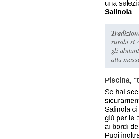
una selezio
Salinola
.
Tradizion
rurale si
gli abitan
alla mass
Piscina, "t
Se hai sce
sicurament
Salinola c
giù per le
ai bordi de
Puoi inoltra