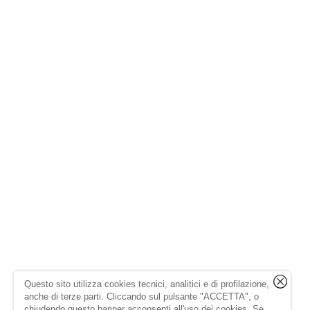
Questo sito utilizza cookies tecnici, analitici e di profilazione,
anche di terze parti. Cliccando sul pulsante "ACCETTA", o
chiudendo questo banner acconsenti all'uso dei cookies. Se