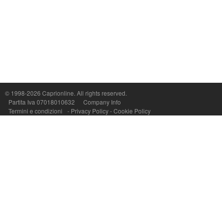
Capri On Line Srl, Via Le Botteghe 10a - 80073 CAPRI (NA) Italy
P.Iva, C.F. e n.Reg.Imprese Napoli: 07018010632 - Rea n.557643
© 1998-2026
Caprionline
. All rights reserved.
Partita Iva 07018010632
Company Info
Termini e condizioni
-
Privacy Policy
-
Cookie Policy