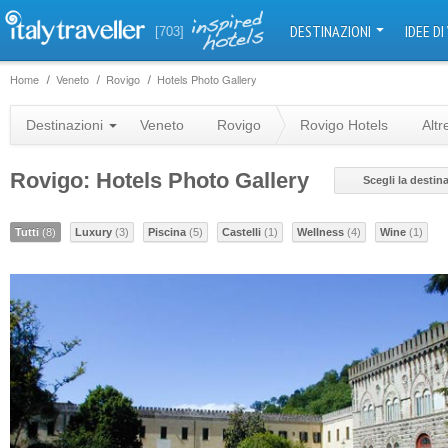
DESTINAZIONI
IDEE DI
[703]
Home
Veneto
Rovigo
Hotels Photo Gallery
Destinazioni
Veneto
Rovigo
Rovigo Hotels
Altr
Rovigo: Hotels Photo Gallery
Scegli la destin
Tutti
(8)
Luxury
(3)
Piscina
(5)
Castelli
(1)
Wellness
(4)
Wine
(1)