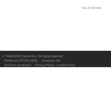
Top 20 Veneto
© 1998-2026
Caprionline
. All rights reserved.
Capri On Line Srl, Via Le Botteghe 10a - 80073 CAPRI (NA) Italy
Partita Iva 07018010632
Company Info
P.Iva, C.F. e n.Reg.Imprese Napoli: 07018010632 - Rea n.557643
Termini e condizioni
-
Privacy Policy
-
Cookie Policy