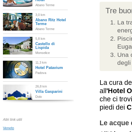
Abano Terme
Tre buon
3,0 km
Abano Ritz Hotel
La tr
Terme
energ
Abano Terme
Pisci
5,8 km
Castello di
Euga
Lispida
Monselice
Una c
degli
11,3 km
Hotel Patavium
Padova
La cura del
26,8 km
all
'Hotel 
Villa Gasparini
Dolo
che ci tro
piedi dei
C
27,0 km
Villa
Michelangelo
Altri link utili
Le acque 
Arcugnano
Veneto