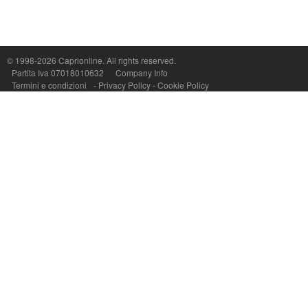
Capri On Line Srl, Via Le Botteghe 10a - 80073 CAPRI (NA) Italy
P.Iva, C.F. e n.Reg.Imprese Napoli: 07018010632 - Rea n.557643
© 1998-2026
Caprionline
. All rights reserved.
Partita Iva 07018010632
Company Info
Termini e condizioni
-
Privacy Policy
-
Cookie Policy