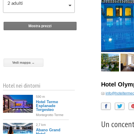
2
adulti
Mostra prezzi
Vedi mappa →
Hotel Olym
Hotel nei dintorni
info@hotelterme
590 m
Hotel Terme
Esplanade
Tergesteo
Montegrotto Terme
Un concentr
2,7 km
Abano Grand
Hotel