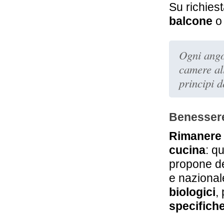
Su richies
balcone
o 
Ogni ango
camere all
principi 
Benessere
Rimanere 
cucina
: q
propone de
e nazional
biologici
,
specifich