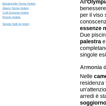
All
'Olympi
27,5 km
Montegrotto Terme Hotels
Villa Alberti
benessere
Abano Terme Hotels
Dolo
Colli Euganei Hotels
per il vis
Rovigo Hotels
conoscenze 
30,4 km
Veneto (tutti gli hotel)
Hotel Villa
essenze n
Margherita
Mira
Due pisci
palestra
e
31,2 km
Hotel De La Ville
completan
Vicenza
singole esi
Armonia d
Nelle
cam
residenza 
un'attenzi
arredi è st
soggiorno