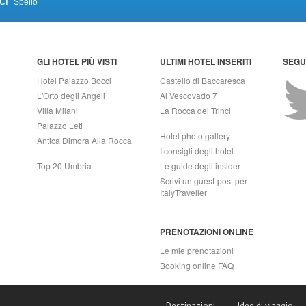
ci
Spello
GLI HOTEL PIÙ VISTI
ULTIMI HOTEL INSERITI
SEGUI
Hotel Palazzo Bocci
Castello di Baccaresca
L'Orto degli Angeli
Al Vescovado 7
Villa Milani
La Rocca dei Trinci
Palazzo Leti
Hotel photo gallery
Antica Dimora Alla Rocca
I consigli degli hotel
Top 20 Umbria
Le guide degli insider
Scrivi un guest-post per
ItalyTraveller
PRENOTAZIONI ONLINE
Le mie prenotazioni
Booking online FAQ
APRI (NA) Italy
Destinazioni
Idee di viaggio