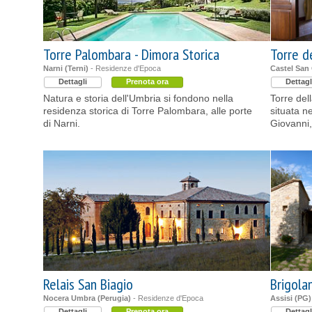
Torre Palombara - Dimora Storica
Torre d
Narni (Terni)
- Residenze d'Epoca
Castel San 
Dettagli
Prenota ora
Dettagl
Natura e storia dell'Umbria si fondono nella
Torre del
residenza storica di Torre Palombara, alle porte
situata n
di Narni.
Giovanni,
Relais San Biagio
Brigola
Nocera Umbra (Perugia)
- Residenze d'Epoca
Assisi (PG)
Dettagli
Prenota ora
Dettagl