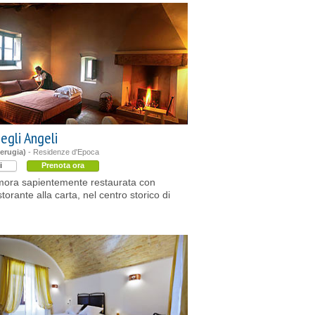
egli Angeli
erugia)
- Residenze d'Epoca
i
Prenota ora
imora sapientemente restaurata con
storante alla carta, nel centro storico di