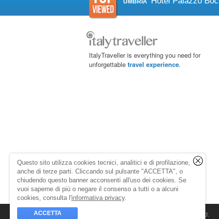
Hotel Palazzo Boc
UMBRIA
ItalyTraveller is everything you need for
unforgettable
travel experience
.
Questo sito utilizza cookies tecnici, analitici e di profilazione,
anche di terze parti. Cliccando sul pulsante "ACCETTA", o
chiudendo questo banner acconsenti all'uso dei cookies. Se
vuoi saperne di più o negare il consenso a tutti o a alcuni
cookies, consulta l'
informativa privacy
.
ACCETTA
© 1998-2026
Caprionline
. All rights reserved.
Capri On Line Srl, Via Le Botteghe 10a - 80073 C