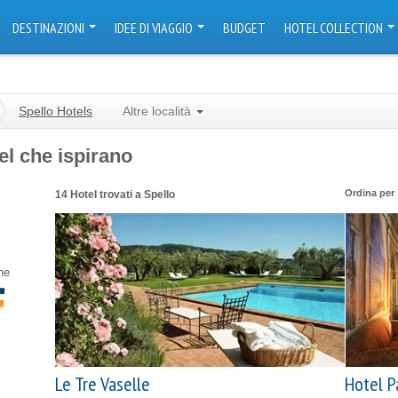
DESTINAZIONI
IDEE DI VIAGGIO
BUDGET
HOTEL COLLECTION
Spello Hotels
Altre località
tel che ispirano
Ordina per
14 Hotel trovati a Spello
ne
Le Tre Vaselle
Hotel P