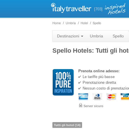
[703]
Home
Umbria
Hotel
Spello
Destinazioni
Umbria
Spello
Spello Hotels: Tutti gli ho
Prenota online adesso:
Le tariffe più basse
Prenotazione diretta
Nessun costo di prenotazio
Server sicuro
Tutti gli hotel (14)