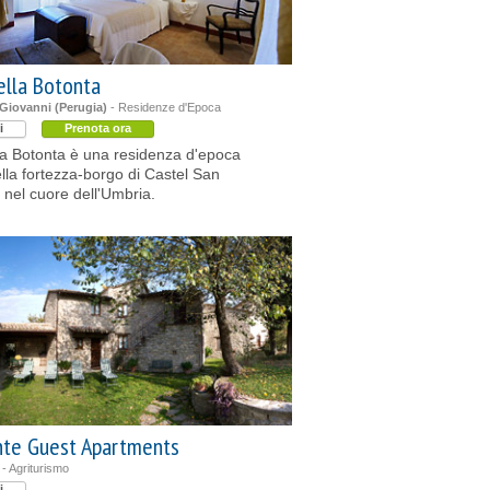
ella Botonta
Giovanni (Perugia)
- Residenze d'Epoca
i
Prenota ora
la Botonta è una residenza d'epoca
ella fortezza-borgo di Castel San
 nel cuore dell'Umbria.
nte Guest Apartments
- Agriturismo
i