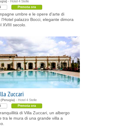
ugia)
- Hotel 4 Stelle
i
Prenota ora
mpagne umbre e le opere d'arte di
è l'Hotel palazzo Bocci, elegante dimora
l XVIII secolo.
lla Zuccari
 (Perugia)
- Hotel 4 Stelle
i
Prenota ora
tranquillità di Villa Zuccari, un albergo
 tra le mura di una grande villa a
co.