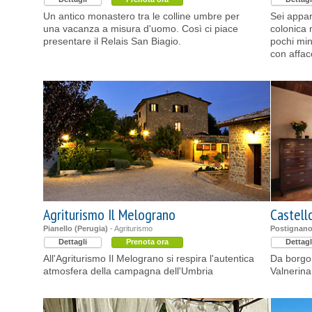
Un antico monastero tra le colline umbre per
Sei appar
una vacanza a misura d'uomo. Così ci piace
colonica 
presentare il Relais San Biagio.
pochi min
con affac
Agriturismo Il Melograno
Castell
Pianello (Perugia)
- Agriturismo
Postignano
Dettagli
Prenota ora
Dettagl
All'Agriturismo Il Melograno si respira l'autentica
Da borgo 
atmosfera della campagna dell'Umbria
Valnerina