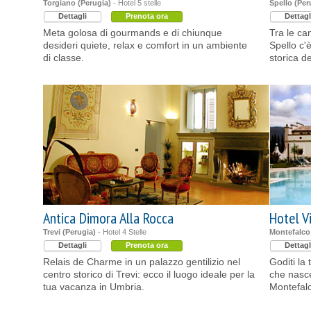
Torgiano (Perugia)
- Hotel 5 stelle
Spello (Per
Dettagli
Prenota ora
Dettagl
Meta golosa di gourmands e di chiunque
Tra le ca
desideri quiete, relax e comfort in un ambiente
Spello c'
di classe.
storica de
Antica Dimora Alla Rocca
Hotel Vi
Trevi (Perugia)
- Hotel 4 Stelle
Montefalco
Dettagli
Prenota ora
Dettagl
Relais de Charme in un palazzo gentilizio nel
Goditi la 
centro storico di Trevi: ecco il luogo ideale per la
che nasce
tua vacanza in Umbria.
Montefal