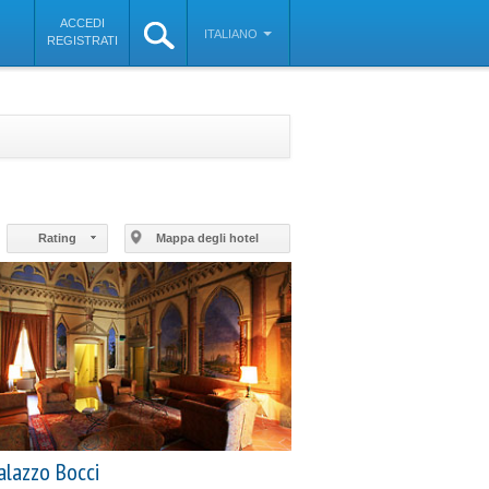
ACCEDI
ITALIANO
REGISTRATI
©
OpenStreetMap
contributors
Rating
Mappa degli hotel
alazzo Bocci