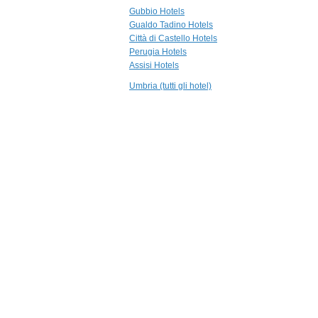
Agriturismo Il
Gubbio Hotels
Melograno
Gualdo Tadino Hotels
Pianello
Città di Castello Hotels
Perugia Hotels
25,0 km
Assisi Hotels
Relais San Biagio
Nocera Umbra
Umbria (tutti gli hotel)
29,3 km
Brigolante Guest
Apartments
Assisi