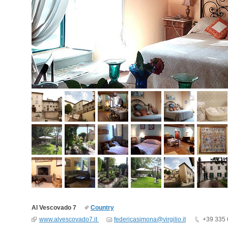
Al Vescovado 7
Country
www.alvescovado7.it
federicasimona@virgilio.it
+39 335 