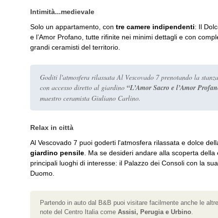
Intimità...medievale
Solo un appartamento, con
tre camere indipendenti
:
Il Dol
e l’Amor Profano
, tutte rifinite nei minimi dettagli e con com
grandi ceramisti del territorio.
Goditi l'atmosfera rilassata Al Vescovado 7 prenotando la stanz
con accesso diretto al giardino
“L’Amor Sacro e l’Amor Profa
maestro ceramista Giuliano Carlino.
Relax in città
Al Vescovado 7 puoi goderti l'atmosfera rilassata e dolce dell
giardino pensile
. Ma se desideri andare alla scoperta della ci
principali luoghi di interesse: il Palazzo dei Consoli con la sua
Duomo.
Partendo in auto dal B&B puoi visitare facilmente anche le altre 
note del Centro Italia come
Assisi, Perugia e Urbino
.