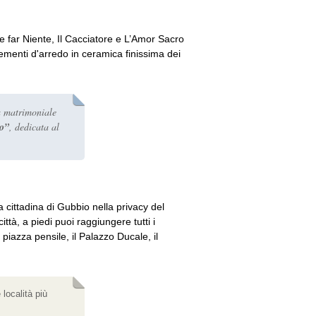
ce far Niente, Il Cacciatore e L’Amor Sacro
plementi d'arredo in ceramica finissima dei
a matrimoniale
no”
, dedicata al
a cittadina di Gubbio nella privacy del
ttà, a piedi puoi raggiungere tutti i
 piazza pensile, il Palazzo Ducale, il
località più