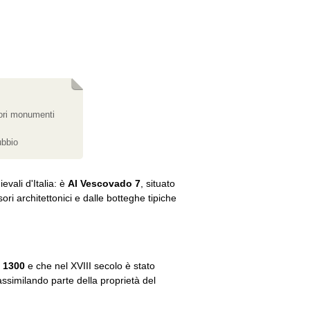
iori monumenti
ubbio
evali d'Italia: è
Al Vescovado 7
, situato
ri architettonici e dalle botteghe tipiche
l 1300
e che nel XVIII secolo è stato
assimilando parte della proprietà del