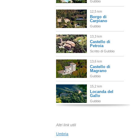
Gubbio
12,5 km
Borgo di
Carpiano
Gubbio
13,3 km
Castello di
Petroia
Scritto di Gubbio
13,6 km
Castello di
Magrano
Gubbio
15,2 km
Locanda del
Gallo
Gubbio
20,6 km
La Locanda del
Capitano
Altri link utili
Montone
Umbria
23,6 km