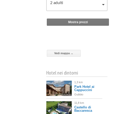
2
adulti
Mostra prezzi
Vedi mappa →
Hotel nei dintorni
1,3 km
Park Hotel ai
Cappuccini
Gubbio
11,8 km
Castello di
Baccaresca