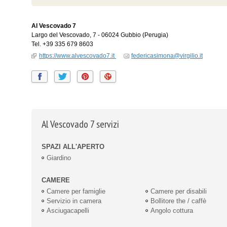
Al Vescovado 7
Largo del Vescovado, 7
-
06024
Gubbio
(Perugia)
Tel.
+39 335 679 8603
https://www.alvescovado7.it
federicasimona@virgilio.it
Al Vescovado 7 servizi
SPAZI ALL'APERTO
Giardino
CAMERE
Camere per famiglie
Camere per disabili
Servizio in camera
Bollitore the / caffè
Asciugacapelli
Angolo cottura