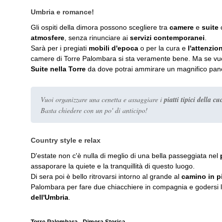
Umbria e romance!
Gli ospiti della dimora possono scegliere tra
camere
e
suite
c
atmosfere
, senza rinunciare ai
servizi contemporanei
.
Sarà per i pregiati
mobili d'epoca
o per la cura e
l'attenzio
camere di Torre Palombara si sta veramente bene. Ma se vuoi
Suite nella Torre
da dove potrai ammirare un magnifico pa
Vuoi organizzare una cenetta e assaggiare i
piatti tipici della 
Basta chiedere con un po' di anticipo!
Country style e relax
D'estate non c'è nulla di meglio di una bella passeggiata nel
assaporare la quiete e la tranquillità di questo luogo.
Di sera poi è bello ritrovarsi intorno al grande al
camino in p
Palombara per fare due chiacchiere in compagnia e godersi 
dell'Umbria
.