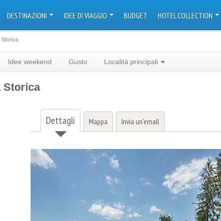
DESTINAZIONI
IDEE DI VIAGGIO
BUDGET
HOTEL COLLECTION
 Storica
Idee weekend
Gusto
Località principali
 Storica
Dettagli
Mappa
Invia un'email