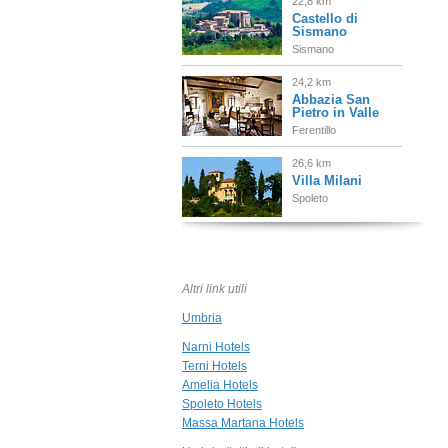
22,8 km
Castello di
Sismano
Sismano
24,2 km
Abbazia San
Pietro in Valle
Ferentillo
26,6 km
Villa Milani
Spoleto
28,0 km
Palazzo Leti
Spoleto
Altri link utili
Umbria
28,2 km
San Luca
Narni Hotels
Spoleto
Terni Hotels
Amelia Hotels
Spoleto Hotels
30,0 km
Massa Martana Hotels
San Pietro Sopra
Le Acque Resort