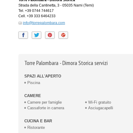
Torre Palombara - Dimora Storica
Strada della Cantinetta, 3
-
05035
Narni
(Terni)
Tel.
+39 0744 744617
Cell.
+39 333 6464233
info@torrepalombara.com
Torre Palombara - Dimora Storica servizi
SPAZI ALL'APERTO
Piscina
CAMERE
Camere per famiglie
Wi-Fi gratuito
Cassaforte in camera
Asciugacapelli
CUCINA E BAR
Ristorante