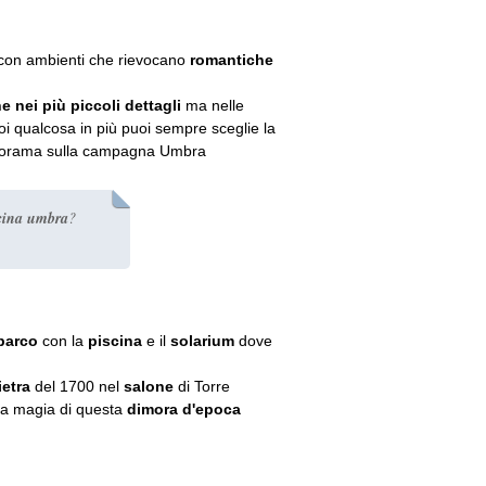
on ambienti che rievocano
romantiche
ne nei più piccoli dettagli
ma nelle
 qualcosa in più puoi sempre sceglie la
norama sulla campagna Umbra
cucina umbra
?
parco
con la
piscina
e il
solarium
dove
ietra
del 1700 nel
salone
di Torre
la magia di questa
dimora d'epoca