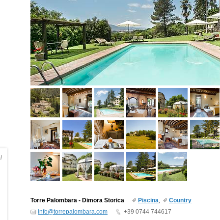
i
Torre Palombara - Dimora Storica
Piscina
,
Country
info@torrepalombara.com
+39 0744 744617